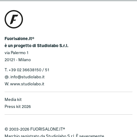
Fuorisalone.it®
è un progetto di Studiolabo S.r.l.
via Palermo 1
20121 - Milano
T.
+39 02 36638150 / 51
@.
info@studiolabo.it
W.
www.studiolabo.it
Media kit
Press kit 2026
© 2003-2026 FUORISALONE.IT®
Marchio registrato da Studiolabo S.r.l. È severamente