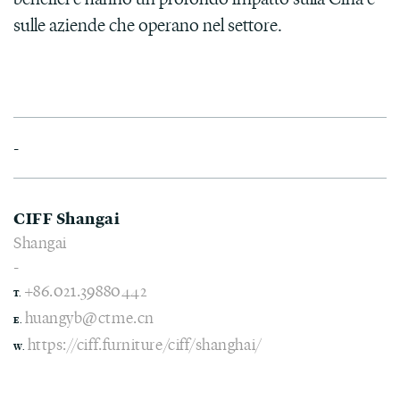
sulle aziende che operano nel settore.
-
CIFF Shangai
Shangai
-
+86.021.39880442
T.
huangyb@ctme.cn
E.
https://ciff.furniture/ciff/shanghai/
W.