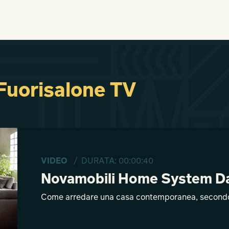
 Fuorisalone TV
VIDEO
/ DURATA: 00:00:40
Novamobili Home System Dai
Come arredare una casa contemporanea, second