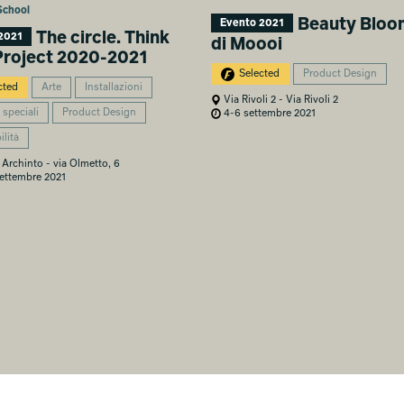
School
Beauty Bloo
Evento 2021
The circle. Think
2021
di Moooi
Project 2020-2021
Selected
Product Design
cted
Arte
Installazioni
Via Rivoli 2 - Via Rivoli 2
 speciali
Product Design
4-6 settembre 2021
ilità
Archinto - via Olmetto, 6
settembre 2021