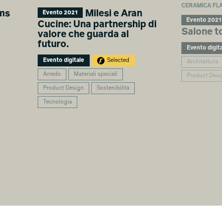
CERAMICA FLA
ms
Milesi e Aran
Evento 2021
Evento 2021
Cucine: Una partnership di
Salone t
valore che guarda al
futuro.
Evento digit
Evento digitale
Selected
Architettura
Arredo
Materiali speciali
Product Desi
Product Design
Sostenibilità
Tecnologia