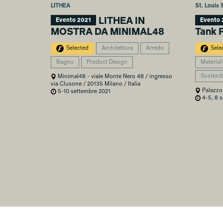
LITHEA
St. Louis 
LITHEA IN
Evento 2021
Evento 
MOSTRA DA MINIMAL48
Tank 
Selected
Architettura
Arredo
Sele
Bagno
Product Design
Materiali
Sostenib
Minimal48 - viale Monte Nero 48 / ingresso
via Clusone / 20135 Milano / Italia
Palazzo 
5-10 settembre 2021
4-5, 8 