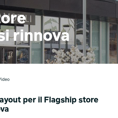
tore
si rinnova
Video
ayout per il Flagship store
ova