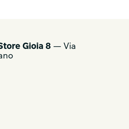
Store Gioia 8
— Via
lano