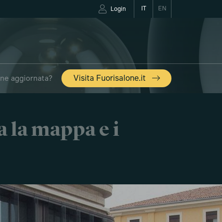
IT
EN
Login
one aggiornata?
Visita Fuorisalone.it
a la mappa e i