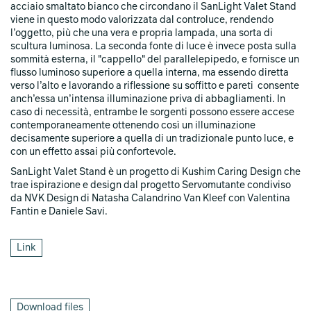
acciaio smaltato bianco che circondano il SanLight Valet Stand
watt frazionati nelle due sorgenti differenti, una di circa 66 watt
viene in questo modo valorizzata dal controluce, rendendo
ed una di circa 33 watt. Il risparmio energetico è quindi
l’oggetto, più che una vera e propria lampada, una sorta di
rimarchevole, a tutto vantaggio dell'economicità e della
scultura luminosa. La seconda fonte di luce è invece posta sulla
sostenibilità.
sommità esterna, il "cappello" del parallelepipedo, e fornisce un
SanLight Valent Stand è anche un guardaroba mobile, montato
flusso luminoso superiore a quella interna, ma essendo diretta
su quattro ruote, in modo tale da rendere estremamente facile il
verso l’alto e lavorando a riflessione su soffitto e pareti consente
suo spostamento e la sua rotazione.
anch’essa un’intensa illuminazione priva di abbagliamenti. In
caso di necessità, entrambe le sorgenti possono essere accese
Tutta la collezione KUSHIM CARING DESIGN sarà in esposizione
contemporaneamente ottenendo così un illuminazione
dal 4 al 10 Settembre presso lo showroom NVK Design di
decisamente superiore a quella di un tradizionale punto luce, e
Natasha Calandrino Van Kleef, in via Cola Montano 6, dalle
con un effetto assai più confortevole.
10.00 alle 18.00.
SanLight Valet Stand è un progetto di Kushim Caring Design che
INGRESSO LIBERO.
trae ispirazione e design dal progetto Servomutante condiviso
da NVK Design di Natasha Calandrino Van Kleef con Valentina
Fantin e Daniele Savi.
Link
Download files