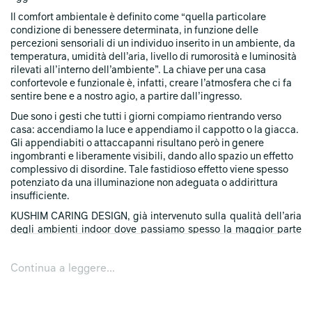
Il comfort ambientale è definito come “quella particolare
condizione di benessere determinata, in funzione delle
percezioni sensoriali di un individuo inserito in un ambiente, da
temperatura, umidità dell’aria, livello di rumorosità e luminosità
rilevati all’interno dell’ambiente”. La chiave per una casa
confortevole e funzionale è, infatti, creare l’atmosfera che ci fa
sentire bene e a nostro agio, a partire dall’ingresso.
Due sono i gesti che tutti i giorni compiamo rientrando verso
casa: accendiamo la luce e appendiamo il cappotto o la giacca.
Gli appendiabiti o attaccapanni risultano però in genere
ingombranti e liberamente visibili, dando allo spazio un effetto
complessivo di disordine. Tale fastidioso effetto viene spesso
potenziato da una illuminazione non adeguata o addirittura
insufficiente.
KUSHIM CARING DESIGN, già intervenuto sulla qualità dell’aria
degli ambienti indoor dove passiamo spesso la maggior parte
del nostro tempo - utilizzando un principio naturale attraverso
lampade sintetiche UV che sanificano l’aria al pari dei raggi
Continua a leggere...
solari - presenta in occasione di Fuorisalone Settembre 2021
SanLight Valet Stand: un oggetto multifunzione che permette di
riporre al suo interno cappotti, giacconi o comunque indumenti
da esterno o outdoor, di regolare armoniosamente