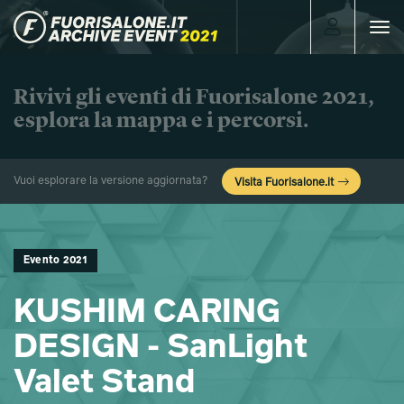
Toggle
navigat
Rivivi gli eventi di Fuorisalone 2021,
esplora la mappa e i percorsi.
Vuoi esplorare la versione aggiornata?
Visita Fuorisalone.it
Evento 2021
KUSHIM CARING
DESIGN - SanLight
Valet Stand