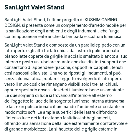
l’illuminazione d’ambiente e contemporaneamente di sanificare
SanLight Valet Stand
l’aria con la tecnologia Kushim.
Un guardaroba mobile e multifunzionale per rispondere alle
SanLight Valet Stand, l'ultimo progetto di KUSHIM CARING
necessità di ordine, pulizia, luminosità regolabile, design ed
DESIGN, si presenta come un complemento d’arredo mobile per
eleganza.
la sanificazione degli ambienti e degli indumenti, che funge
contemporaneamente anche da lampada e scultura luminosa.
SanLight Valet Stand, tramite la tecnologia Kushim, testata
presso il laboratorio di Immuno-Biologia del Dipartimento di
SanLight Valet Stand è composto da un parallelepipedo con un
Scienze Biomediche e Cliniche L. Sacco, è in grado di abbattere
lato aperto e gli altri tre lati chiusi da lastre di policarbonato
la carica virale di SARS-Cov-2 distruggendo - con un principio
bianco latte coperte da griglie in acciaio smaltato bianco; al suo
naturale attivo - le sostanze inquinanti, in particolare batteri,
interno è posto un tubolare rotante con due distinti supporti che
virus, muffe e odori, e riducendo quindi drasticamente la carica
consentono di appendere giacche, cappotti e cappelli, tenuti
infettiva degli ambienti e degli indumenti: capispalla, cappotti
così nascosti alla vista. Una volta riposti gli indumenti, si può,
e oggetti riposti all’interno di SanLight Valet Stand saranno
senza alcuna fatica, ruotare l'oggetto rivolgendo il lato aperto
completamente igienizzati.
verso il muro così che rimangano visibili solo i tre lati chiusi,
oppure spostarlo dove si desideri illuminare bene un ambiente.
SanLight Valet Stand è anche una lampada a led, con distinte
Le due sorgenti di luce si trovano all'interno e all'esterno
sorgenti luminose. L’impiego di LED quali sorgenti luminose
dell'oggetto: la luce della sorgente luminosa interna attraversa
porta con sé molteplici vantaggi tra cui ingombri ridotti, bassi
le lastre in policarbonato illuminando l’ambiente circostante in
consumi energetici, pur con un indice di resa cromatica
modo molto soft. Le ampie superfici delle lastre diffondono
superiore a 80, e assenza di sviluppo puntuale di calore. La
l’intensa luce dei led evitando fastidiosi abbagliamenti,
potenza luminosa totale è equivalente a quella emessa da una
offrendo una sensazione della luce estremamente confortevole e
sorgente a incandescenza tradizionale di circa 500 watt, ma
di grande morbidezza. La silhouette delle griglie esterne in
con un assorbimento elettrico complessivo di soltanto circa 100