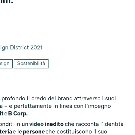
rim.
gn District 2021
sign
Sostenibilità
profondo il credo del brand attraverso i suoi
rna – e perfettamente in linea con l’impegno
it
e
B Corp.
onditi in un
video
inedito
che racconta l’identità
teria
e le
persone
che costituiscono il suo