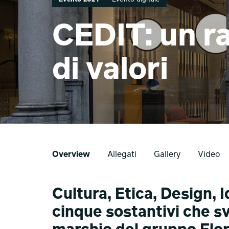
CEDIT: un r
di valori
Overview
Allegati
Gallery
Video
Cultura, Etica, Design, I
cinque sostantivi che sv