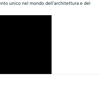
ento unico nel mondo dell’architettura e del
sponsabilità ambientale e sociale, Design
ellezza, Identità come storia senza tempo e