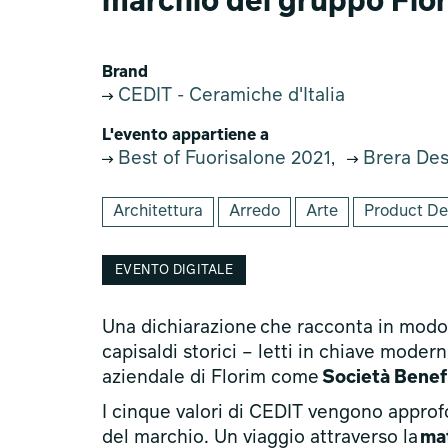
marchio del gruppo Flo
Brand
CEDIT - Ceramiche d'Italia
L'evento appartiene a
Best of Fuorisalone 2021
Brera Desi
,
Architettura
Arredo
Arte
Product De
EVENTO DIGITALE
Una dichiarazione che racconta in modo 
capisaldi storici – letti in chiave mode
aziendale di Florim come
Società Benef
I cinque valori di CEDIT vengono approf
del marchio. Un viaggio attraverso la
ma