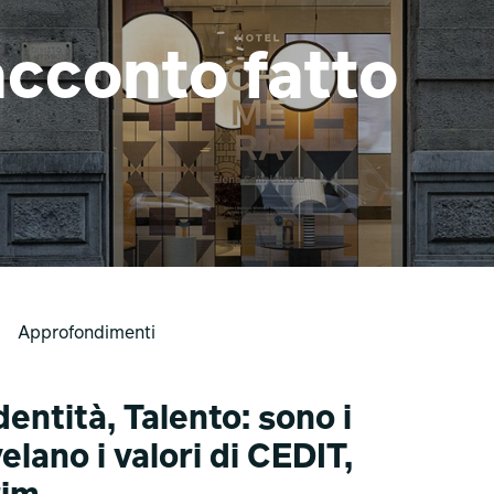
acconto fatto
Approfondimenti
dentità, Talento: sono i
elano i valori di CEDIT,