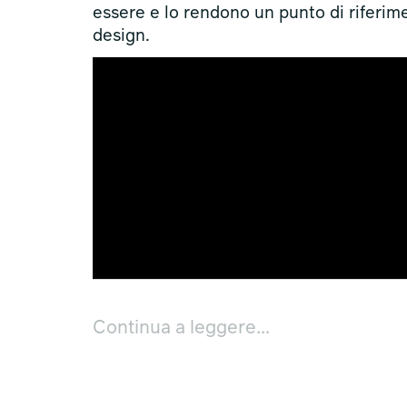
essere e lo rendono un punto di riferim
design.
Continua a leggere...
Cultura come conoscenza, Etica come re
come investimento nella ricerca della b