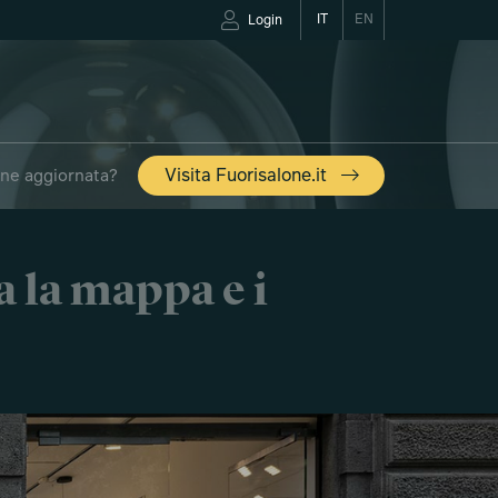
IT
EN
Login
one aggiornata?
Visita Fuorisalone.it
a la mappa e i