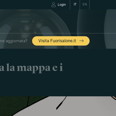
IT
EN
Login
one aggiornata?
Visita Fuorisalone.it
a la mappa e i