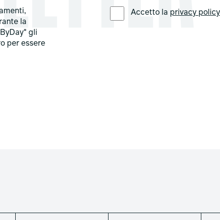
LINGUA PREFERITA *
tamenti,
Accetto la
privacy polic
rante la
ByDay" gli
ro per essere