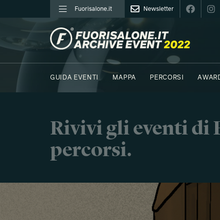
Fuorisalone.it
Newsletter
FUORISALONE.IT
GUIDA EVENTI
MAPPA
PERCORSI
AWAR
FOTO
MOODBOARD
E.REPORTER
Rivivi gli eventi d
percorsi.