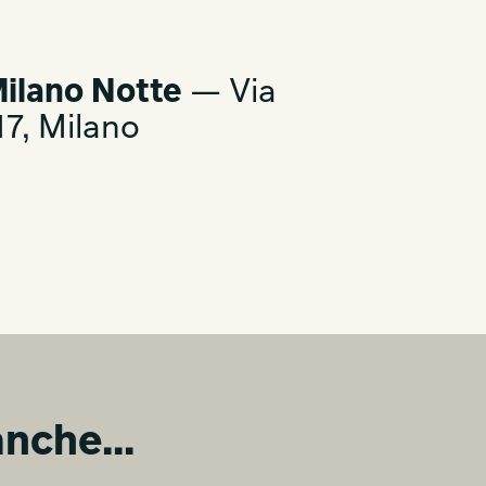
ilano Notte
— Via
7, Milano
nche...