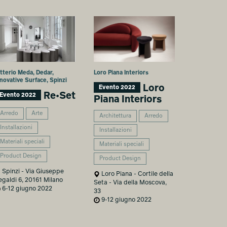
itterio Meda, Dedar,
Loro Piana Interiors
novative Surface, Spinzi
Loro
Evento 2022
Re•Set
Evento 2022
Piana Interiors
Arredo
Arte
Architettura
Arredo
Installazioni
Installazioni
Materiali speciali
Materiali speciali
Product Design
Product Design
Spinzi - Via Giuseppe
Loro Piana - Cortile della
egaldi 6, 20161 Milano
Seta - Via della Moscova,
6-12 giugno 2022
33
9-12 giugno 2022