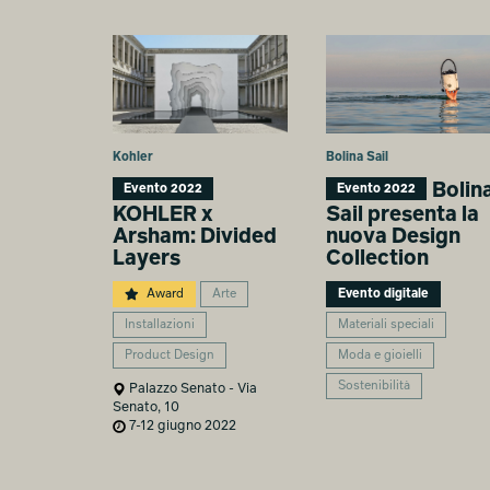
Kohler
Bolina Sail
Bolin
Evento 2022
Evento 2022
KOHLER x
Sail presenta la
Arsham: Divided
nuova Design
Layers
Collection
Award
Arte
Evento digitale
Installazioni
Materiali speciali
Product Design
Moda e gioielli
Sostenibilità
Palazzo Senato - Via
Senato, 10
7-12 giugno 2022