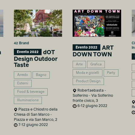
42 Brand
C
ART
Evento 2022
In
a
dOT
Evento 2022
DOWN TOWN
Design Outdoor
Taste
Arte
Grafica
Moda e gioielli
Party
Arredo
Bagno
Product Design
Esterni
Robertaebasta -
Food & beverage
Solferino - Via Solferino
Illuminazione
fronte civico, 3
6-12 giugno 2022
R
Piazza e Chiostro della
Chiesa di San Marco -
Piazza e via San Marco, 2
7-12 giugno 2022