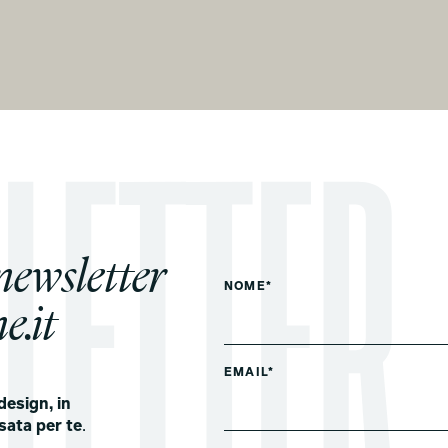
 newsletter
NOME*
e.it
EMAIL*
design, in
sata per te
.