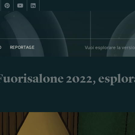
Vuoi esplorare la versi
D
REPORTAGE
i Fuorisalone 2022, esplor