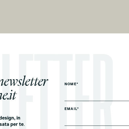
 newsletter
NOME*
e.it
EMAIL*
design, in
sata per te
.