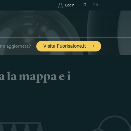
IT
EN
Login
one aggiornata?
Visita Fuorisalone.it
a la mappa e i