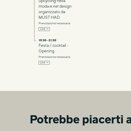
upcycling nella
moda e nel design
organizzato da
MUST HAD.
Prenotazione necessaria
Link →
19:30 - 21:30
Festa / cocktail -
Opening
Prenotazione necessaria
Link →
Potrebbe piacerti a