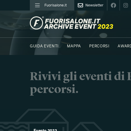
Fuorisalone.it
Newsletter
FUORISALONE.IT
GUIDA EVENTI
MAPPA
PERCORSI
AWAR
FOTO
MOODBOARD
E.REPORTER
C41 - 
Rivivi gli eventi d
percorsi.
Evento 2023