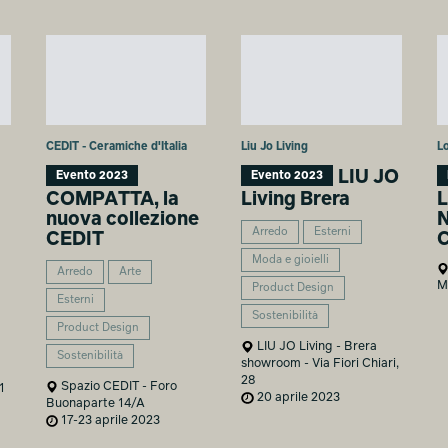
CEDIT - Ceramiche d'Italia
Liu Jo Living
L
LIU JO
Evento 2023
Evento 2023
COMPATTA, la
Living Brera
nuova collezione
Arredo
Esterni
CEDIT
Moda e gioielli
Arredo
Arte
M
Product Design
Esterni
Sostenibilità
Product Design
LIU JO Living - Brera
Sostenibilità
showroom - Via Fiori Chiari,
28
Spazio CEDIT - Foro
1
20 aprile 2023
Buonaparte 14/A
17-23 aprile 2023