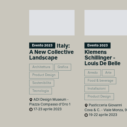
Italy:
Evento 2023
Evento 2023
A New Collective
Klemens
Landscape
Schillinger -
Louis De Belle
Architettura
Grafica
Arredo
Arte
Product Design
Food & beverage
Sostenibilità
Installazioni
Tecnologia
Product Design
ADI Design Museum -
Piazza Compasso d'Oro 1
Pasticceria Giovanni
17-23 aprile 2023
Cova & C. - Viale Monza, 9
19-22 aprile 2023