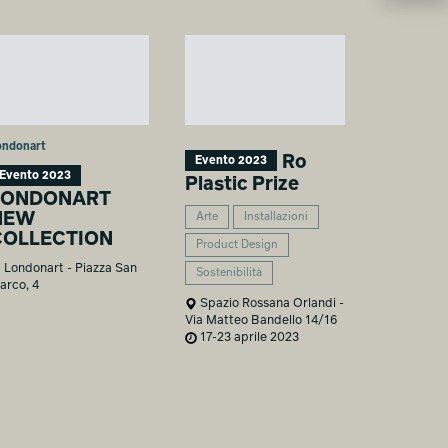
ondonart
Ro
Evento 2023
Evento 2023
Plastic Prize
LONDONART
NEW
Arte
Installazioni
COLLECTION
Product Design
Londonart - Piazza San
Sostenibilità
arco, 4
Spazio Rossana Orlandi -
Via Matteo Bandello 14/16
17-23 aprile 2023