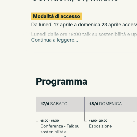
Modalità di accesso
Da lunedì 17 aprile a domenica 23 aprile access
Lunedi dalle ore 18:00 talk su sostenibilità e u
Continua a leggere...
Iscrizione tramite eventbrite.
Programma
17/4
SABATO
18/4
DOMENICA
18:00 - 19:30
11:00 - 20:00
Conferenza - Talk su
Esposizione
sostenibilità e