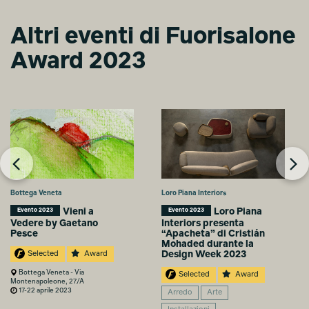
Altri eventi di Fuorisalone
Maarten Baas & G-
Star RAW | More or
Award 2023
Less
Riccardo Bertani
Bottega Veneta
Loro Piana Interiors
Vieni a
Loro Piana
Evento 2023
Evento 2023
Vedere by Gaetano
Interiors presenta
Pesce
“Apacheta” di Cristián
Mohaded durante la
Design Week 2023
Selected
Award
Bottega Veneta - Via
Selected
Award
Montenapoleone, 27/A
17-22 aprile 2023
Arredo
Arte