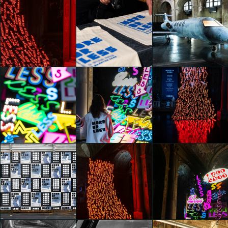
Maarten Baas & G-
Star RAW | More or
Maarten Baas & G-
Maarten Baas & G-
Less
Star RAW | More or
Star RAW | More or
Lavinia Elettra
Less
Less
Reggiani
Giada Vercesi
Giada Vercesi
Maarten Baas & G-
Maarten Baas & G-
Maarten Baas & G-
Star RAW | More or
Star RAW | More or
Star RAW | More or
Less
Less
Less
Giada Vercesi
Giada Vercesi
Giada Vercesi