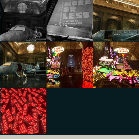
Maarten Baas & G-
Maarten Baas & G-
Maarten Baas & G-
Star RAW | More or
Star RAW | More or
Star RAW | More or
Less
Less
Less
Giada Vercesi
Michela Ruggiero
Michela Ruggiero
Maarten Baas & G-
Maarten Baas & G-
Maarten Baas & G-
Star RAW | More or
Star RAW | More or
Star RAW | More or
Less
Less
Less
Michela Ruggiero
Riccardo Bertani
Riccardo Bertani
Maarten Baas & G-
Maarten Baas & G-
Maarten Baas & G-
Star RAW | More or
Star RAW | More or
Star RAW | More or
Less
Less
Less
Riccardo Bertani
Riccardo Bertani
Riccardo Bertani