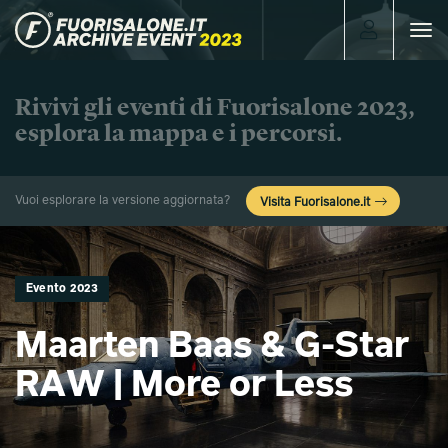
Toggle
navigat
Rivivi gli eventi di Fuorisalone 2023,
esplora la mappa e i percorsi.
Vuoi esplorare la versione aggiornata?
Visita Fuorisalone.it
Evento 2023
Maarten Baas & G-Star
RAW | More or Less