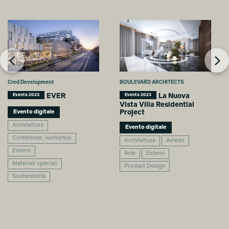
Cred Development
BOULEVARD ARCHITECTS
EVER
La Nuova
Evento 2023
Evento 2023
Vista Villa Residential
Project
Evento digitale
Architettura
Evento digitale
Conferenze, workshop
Architettura
Arredo
Esterni
Arte
Esterni
Materiali speciali
Product Design
Sostenibilità