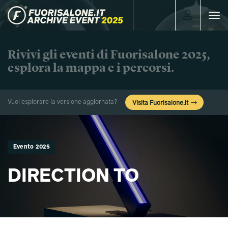
Toggle
navigat
Rivivi gli eventi di Fuorisalone 2025,
esplora la mappa e i percorsi.
Vuoi esplorare la versione aggiornata?
Visita Fuorisalone.it
Evento 2025
DIRECTION TO