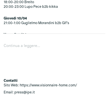
18:00-20:00 Breito
20:00-23:00 Lupo Pece b2b kikka
Giovedì 10/04
21:00-1:00 Guglielmo Morandini b2b Glf’s
Venerdì 11/04
Risonanza Records Showcase
18:00-21:00 Flakes b2b Guglielmo Morandini
Continua a leggere...
21:00-23:00 Giorgio di Majo b2b Glf’s
Sabato 12/04
18:00-21:00 Microklub
21:00-23:00 Deetro
Contatti
Sito Web: https://www.visionnaire-home.com/
Email: press@ipe.it