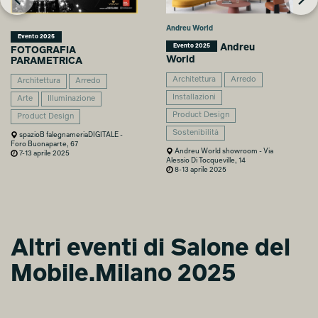
Andreu World
Evento 2025
Andreu
Evento 2025
FOTOGRAFIA
World
PARAMETRICA
Architettura
Arredo
Architettura
Arredo
Installazioni
Arte
Illuminazione
Product Design
Product Design
Sostenibilità
spazioB falegnameriaDIGITALE -
Foro Buonaparte, 67
Andreu World showroom - Via
7-13 aprile 2025
Alessio Di Tocqueville, 14
8-13 aprile 2025
Altri eventi di Salone del
Mobile.Milano 2025