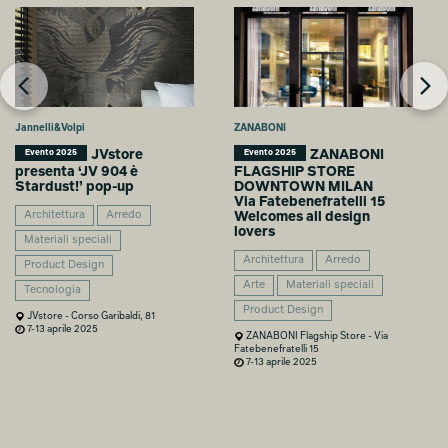
Jannelli&Volpi
ZANABONI
JVstore
ZANABONI
Evento 2025
Evento 2025
presenta ‘JV 904 è
FLAGSHIP STORE
Stardust!’ pop-up
DOWNTOWN MILAN
Via Fatebenefratelli 15
Architettura
Arredo
Welcomes all design
lovers
Materiali speciali
Architettura
Arredo
Product Design
Arte
Materiali speciali
Tecnologia
Product Design
JVstore - Corso Garibaldi, 81
7-13 aprile 2025
ZANABONI Flagship Store - Via
Fatebenefratelli 15
7-13 aprile 2025