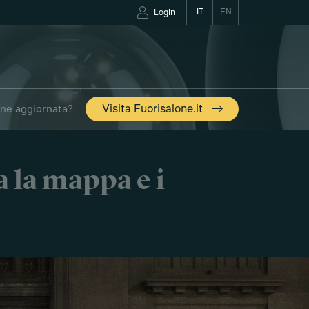
IT
EN
Login
one aggiornata?
Visita Fuorisalone.it
SALONE
a la mappa e i