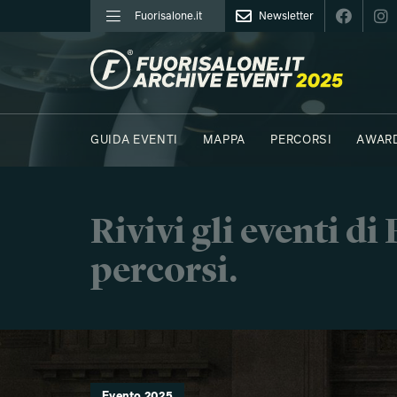
Fuorisalone.it
Newsletter
FUORISALONE.IT
GUIDA EVENTI
MAPPA
PERCORSI
AWAR
FOTO
MOODBOARD
E.REPORTER
NORTHE
Rivivi gli eventi d
percorsi.
Evento 2025