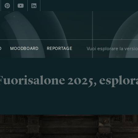
Vuoi esplorare la versi
D
MOODBOARD
REPORTAGE
ASTERN UNIVERSITY BOSTON
C41 - LA NOIA
SAY WHO X FUORI
i Fuorisalone 2025, esplor