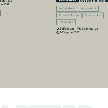
Città Paradi
baldi, 125
ile 2025
Architettura
Installazioni
Product Design
Sostenibilità
Tecnologia
Solferino28 - Via Solferino, 26
7-13 aprile 2025