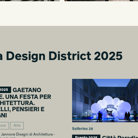
ra Design District 2025
GAETANO
2025
. UNA FESTA PER
CHITETTURA.
LI, PENSIERI E
GNI
tura
Arte
Solferino 28
Jannone Disegni di Architettura -
Evento 2025