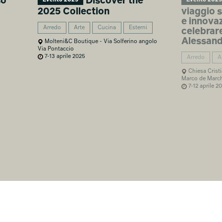
so
Discover the
2025 Collection
viaggio s
e innovaz
Arredo
Arte
Cucina
Esterni
celebrare
Alessand
Molteni&C Boutique - Via Solferino angolo
Via Pontaccio
7-13 aprile 2025
Arredo
A
Chiesa Cristi
Marco de March
7-12 aprile 2