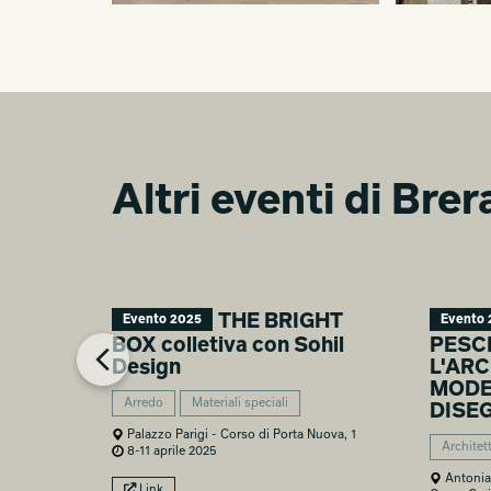
Altri eventi di Bre
THE BRIGHT
Evento 2025
Evento 
BOX colletiva con Sohil
PESCE
Design
L'AR
MODEL
Arredo
Materiali speciali
DISE
Palazzo Parigi - Corso di Porta Nuova, 1
Architet
8-11 aprile 2025
Antonia 
Link