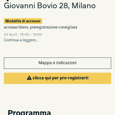
Giovanni Bovio 28, Milano
Modalità di accesso
accesso libero, preregistrazione consigliata
20 April • 15:00 – 19:00
21 – 25 April • 10:00 – 21:00
Continua a leggere...
26 April • 10:00 – 19:00
Press preview 19 April • 10:00 – 18:00
Mappa e indicazioni
clicca qui per pre-registrarti
Programma