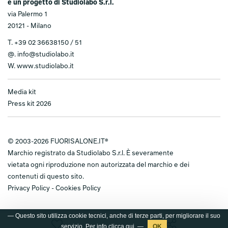
è un progetto di Studiolabo S.r.l.
via Palermo 1
20121 - Milano
T.
+39 02 36638150 / 51
@.
info@studiolabo.it
W.
www.studiolabo.it
Media kit
Press kit 2026
© 2003-2026 FUORISALONE.IT®
Marchio registrato da Studiolabo S.r.l. È severamente
vietata ogni riproduzione non autorizzata del marchio e dei
contenuti di questo sito.
Privacy Policy
-
Cookies Policy
— Questo sito utilizza cookie tecnici, anche di terze parti, per migliorare il suo
servizio. Per info clicca
qui
. —