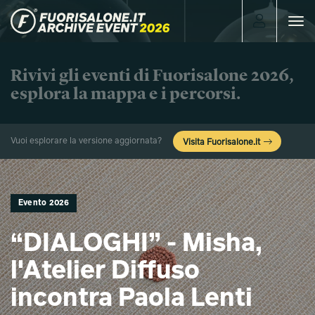
Toggle
navigat
Rivivi gli eventi di Fuorisalone 2026,
esplora la mappa e i percorsi.
Vuoi esplorare la versione aggiornata?
Visita Fuorisalone.it
Evento 2026
“DIALOGHI” - Misha,
l'Atelier Diffuso
incontra Paola Lenti