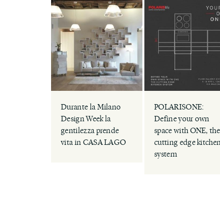
Durante la Milano
POLARISONE:
Design Week la
Define your own
gentilezza prende
space with ONE, th
vita in CASA LAGO
cutting edge kitche
system