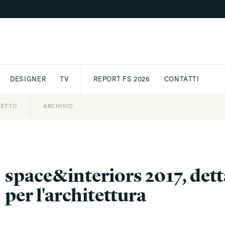
DESIGNER
TV
REPORT FS 2026
CONTATTI
GETTO
ASSPORT
AWARD
ARCHIVIO
PARTNER
INTERNATIONAL
NEWSLETTE
space&interiors 2017, dett
per l'architettura