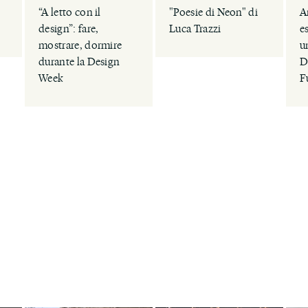
“A letto con il
"Poesie di Neon" di
A
design”: fare,
Luca Trazzi
e
mostrare, dormire
u
durante la Design
D
Week
F