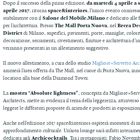
Dopo il successo della prima edizione,
da martedì 4 aprile a 
aprile 2017
, ritorna
space&interiors
, l’unico evento conness
stabilmente con il
Salone del Mobile.Milano
e dedicato alle 
per l’architettura. Presso
The Mall Porta Nuova
, nel
Brera De
District
di Milano, superfici, pavimenti, porte, maniglie, colore
decorazione, serramenti, rivestimenti, finiture e architettura d’i
verranno presentati in un allestimento suggestivo.
Il nuovo allestimento, a cura dello studio
Migliore+Servetto Arc
animerà l’area offerta da The Mall, nel cuore di Porta Nuova, inn
location alla base della Diamond Tower.
La
mostra “Absolute lightness”
, concepita da Migliore+Serv
Architects, mette in evidenza il tema della leggerezza, attraverso
leggere le differenti proposte di aziende e prodotti in esposizion
Anche nell’edizione 2017 space&interiors ospiterà momenti di i
approfondimento culturale. Un’area lounge sarà infatti interame
dedicata agli
Archicocktails
. Tra i protagonisti: Fabio Novem