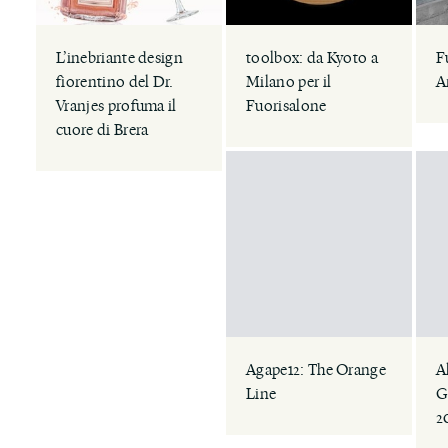
L’inebriante design
toolbox: da Kyoto a
F
fiorentino del Dr.
Milano per il
A
Vranjes profuma il
Fuorisalone
cuore di Brera
Agape12: The Orange
A
Line
G
2