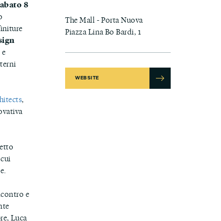
sabato 8
o
The Mall - Porta Nuova
finiture
Piazza Lina Bo Bardi, 1
sign
 e
nterni
WEBSITE
hitects
,
ovativa
etto
 cui
e.
ncontro e
nte
bre, Luca