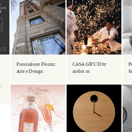
Fuorisalone Florim:
CASA GIFU II by
Pe
Arte e Design
atelier oï
S
e
n