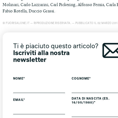
Molinari, Carlo Lazzarini, Carl Pickering, Alfonso Femia, Carla B
Fabio Rotella, Duccio Grassi.
© FUORISALONE.IT — RIPRODUZIONE RISERVATA. — PUBBLICATO IL 02 MARZO 201
Ti è piaciuto questo articolo?
Iscriviti alla nostra
newsletter
NOME*
COGNOME*
DATA DI NASCITA (ES.
EMAIL*
16/05/1980)*