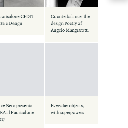
uorisalone CEDIT:
Counterbalance: the
rte e Design
design Poetry of
Angelo Mangiarotti
lce Nero presenta
Everyday objects,
EA al Fuorisalone
with superpowers
017