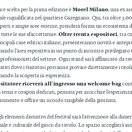
Morel Milano
ce scelta per la prima edizione è
, una ex ar
ale riqualificata nel quartiere Garegnano. Qui, tra oltre 3.
operti e ampie aree esterne, prenderà forma un ecosistema d
Oltre trenta espositori
 tutte le sue sfaccettature.
, tra c
incipali case editrici italiane, presenteranno novità e antep
ando l’area espositiva in un punto di incontro privilegiato 
 professionisti del settore. Ogni stand sarà affiancato da tav
tivi dove i visitatori potranno provare direttamente i titoli
mando la scoperta in esperienza.
isitatore riceverà all'ingresso una welcome bag
con
 tema e coupon dedicati, pensata per arricchire l'esperienza
omento e offrire un ricordo tangibile della giornata.
i elementi distintivi del festival sarà l'attenzione alla dim
ale e culturale del gioco da tavolo. Lo spazio accoglierà in