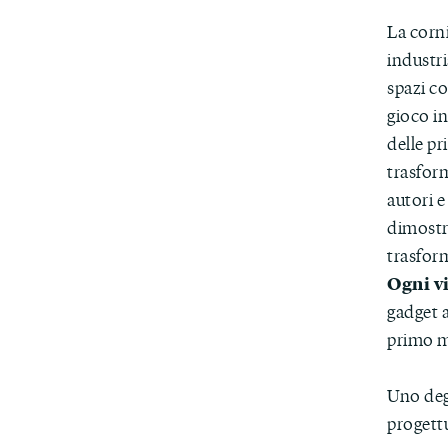
La corni
industri
spazi c
gioco in
delle pr
trasform
autori e
dimostra
trasfor
Ogni v
gadget a
primo m
Uno degl
progettu