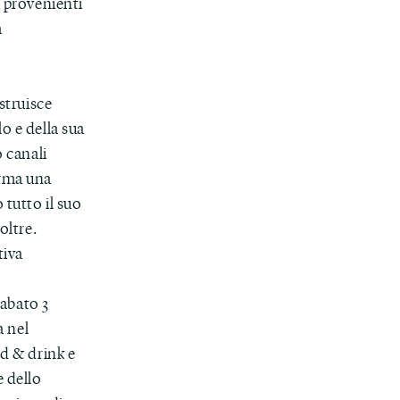
i provenienti
a
struisce
o e della sua
o canali
orma una
tutto il suo
oltre.
tiva
Sabato 3
à nel
d & drink e
e dello