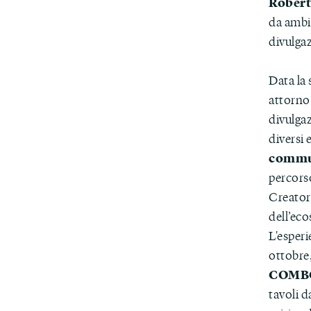
Robert
da ambit
divulga
Data la 
attorno 
divulgaz
diversi
commu
percorso
Creator,
dell’eco
L'esperi
ottobre,
COMBO
tavoli d