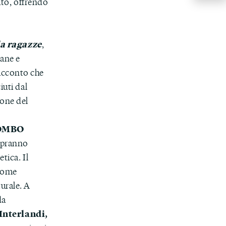
tuto, offrendo
a ragazze
,
iane e
acconto che
iuti dal
one del
OMBO
sapranno
tica. Il
 come
urale. A
da
Interlandi,