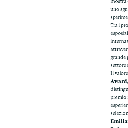
mostra d
uno sgu
sperime
Tra i pr
esposizi
interna
attraver
grande 
settore 
Il valor
Award
distingu
premio 
esperie
selezion
Emilia