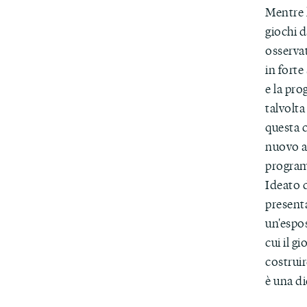
Mentre l
giochi d
osserva
in forte
e la pr
talvolta
questa 
nuovo a
progra
Ideato 
presenta
un'espos
cui il g
costrui
è una di