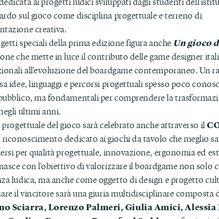
edicata ai progetti ludici sviluppati dagli studenti dell'isti
ardo sul gioco come disciplina progettuale e terreno di
ntazione creativa.
Un gioco d
ogetti speciali della prima edizione figura anche
one che mette in luce il contributo delle game designer ital
zionali all'evoluzione del boardgame contemporaneo. Un r
sa idee, linguaggi e percorsi progettuali spesso poco conosc
pubblico, ma fondamentali per comprendere la trasformazi
negli ultimi anni.
C
e progettuale del gioco sarà celebrato anche attraverso il
, riconoscimento dedicato ai giochi da tavolo che meglio 
ersi per qualità progettuale, innovazione, ergonomia ed este
nasce con l'obiettivo di valorizzare il boardgame non solo
nza ludica, ma anche come oggetto di design e progetto cult
are il vincitore sarà una giuria multidisciplinare composta 
no Sciarra, Lorenzo Palmeri, Giulia Amici, Alessia 