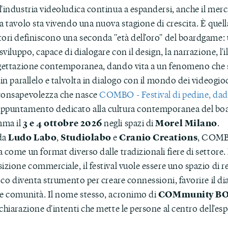
'industria videoludica continua a espandersi, anche il merc
a tavolo sta vivendo una nuova stagione di crescita. È quell
tori definiscono una seconda "età dell'oro" del boardgame:
 sviluppo, capace di dialogare con il design, la narrazione, l'
ogettazione contemporanea, dando vita a un fenomeno che s
 in parallelo e talvolta in dialogo con il mondo dei videogio
consapevolezza che nasce
COMBO - Festival di pedine, dadi
ppuntamento dedicato alla cultura contemporanea del bo
3 e 4 ottobre 2026
Morel Milano
mma il
negli spazi di
.
Ludo Labo
Studiolabo
Cranio Creations
da
,
e
, COMBO
 come un format diverso dalle tradizionali fiere di settore.
izione commerciale, il festival vuole essere uno spazio di r
ioco diventa strumento per creare connessioni, favorire il di
COMmunity BO
re comunità. Il nome stesso, acronimo di
chiarazione d'intenti che mette le persone al centro dell'es