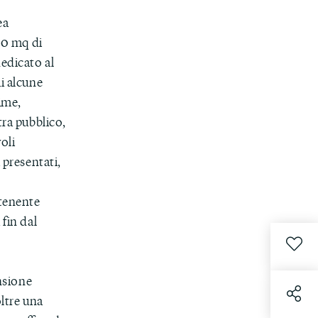
ea
000 mq di
edicato al
ui alcune
rime,
tra pubblico,
oli
 presentati,
tenente
 fin dal
ensione
oltre una