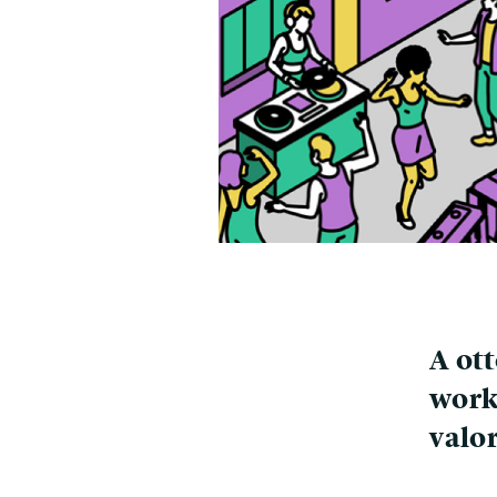
A ot
work
valor