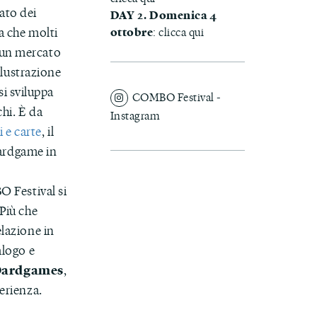
ato dei
DAY 2. Domenica 4
a che molti
ottobre
:
clicca qui
 un mercato
illustrazione
i sviluppa
COMBO Festival -
chi. È da
Instagram
 e carte
, il
ardgame in
 Festival si
 Più che
elazione in
alogo e
ardgames
,
perienza.