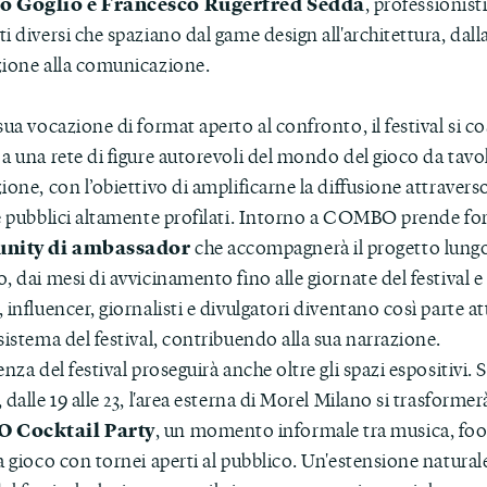
o Goglio e Francesco Rugerfred Sedda
, professionist
i diversi che spaziano dal game design all'architettura, dall
zione alla comunicazione.
sua vocazione di format aperto al confronto, il festival si co
a una rete di figure autorevoli del mondo del gioco da tavol
ione, con l’obiettivo di amplificarne la diffusione attravers
 e pubblici altamente profilati. Intorno a COMBO prende f
nity di ambassador
che accompagnerà il progetto lungo 
, dai mesi di avvicinamento fino alle giornate del festival e 
 influencer, giornalisti e divulgatori diventano così parte at
sistema del festival, contribuendo alla sua narrazione.
enza del festival proseguirà anche oltre gli spazi espositivi. 
 dalle 19 alle 23, l'area esterna di Morel Milano si trasformer
 Cocktail Party
, un momento informale tra musica, foo
a gioco con tornei aperti al pubblico. Un'estensione natural