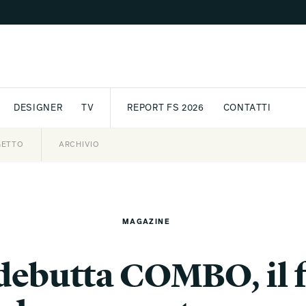
DESIGNER
TV
REPORT FS 2026
CONTATTI
GETTO
ASSPORT
AWARD
ARCHIVIO
PARTNER
INTERNATIONAL
NEWSLETTE
MAGAZINE
debutta COMBO, il fe