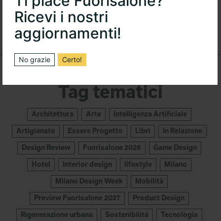
Ti piace Fuorisalone?
Ricevi i nostri
aggiornamenti!
No grazie
Certo!
Tag tematici
Architettura
Arte
Intelligenza Artificiale
Artigianato
Essere Progetto
Libri
In Relazione
Design Review
Fuorisalone 2026
Game Design
Hotel
Interior design
lifestyle
Milano
Milano Design Week
Mobilità
Preview Fuorisalone 2027
Product Design
Rigenerazione urbana
Sostenibilità
Tecnologia