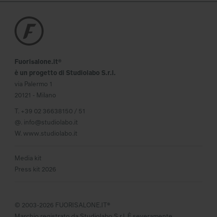
Fuorisalone.it®
è un progetto di Studiolabo S.r.l.
via Palermo 1
20121 - Milano
T.
+39 02 36638150 / 51
@.
info@studiolabo.it
W.
www.studiolabo.it
Media kit
Press kit 2026
© 2003-2026 FUORISALONE.IT®
Marchio registrato da Studiolabo S.r.l. È severamente