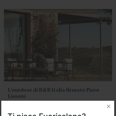
L’outdoor di B&B Italia firmato Piero
Lissoni
In vista della bella stagione, l’azienda brianzola svela Borea, nuova
famiglia di sedute e tavoli...