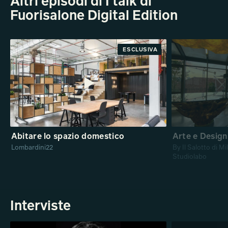
Altri episodi di I talk di
Fuorisalone Digital Edition
ANTEPRIMA
ESCLUSIVA
Abitare lo spazio domestico
Arte e Design
Lombardini22
By Il Salotto di M
Studiolabo
Interviste