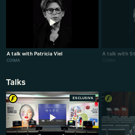
A talk with Patricia Viel
A talk with S
COIMA
COIMA
Talks
ANTEPRIMA
ESCLUSIVA