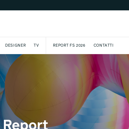
DESIGNER
TV
REPORT FS 2026
CONTATTI
GETTO
ASSPORT
AWARD
ARCHIVIO
PARTNER
INTERNATIONAL
NEWSLETTE
l Report