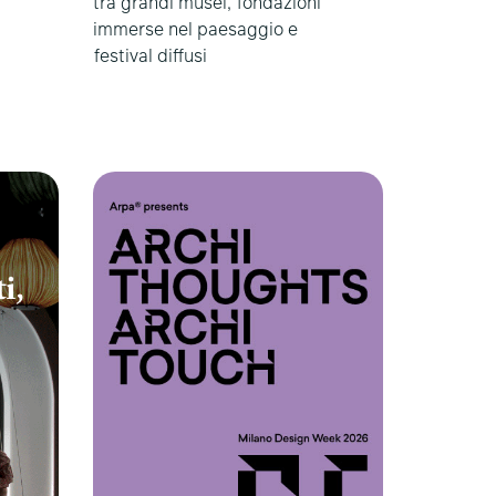
tra grandi musei, fondazioni
immerse nel paesaggio e
festival diffusi