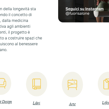
gn della longevità sta
endo il concetto di
, dalla medicina
iva agli ambienti
enti, il progetto è
o a costruire spazi che
buiscono al benessere
iano.
t Design
Lifes
Libri
Arte