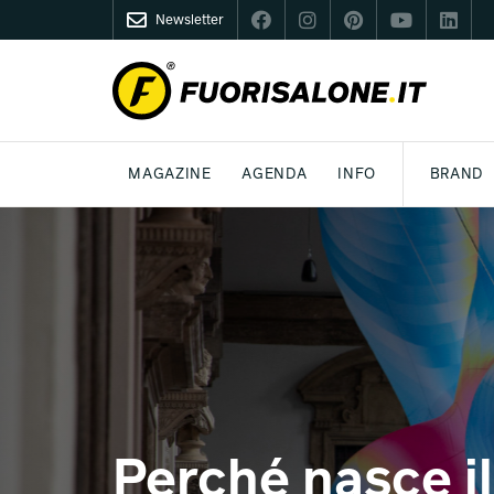
Newsletter
FUORISALONE.IT
MAGAZINE
AGENDA
INFO
BRAND
MILANO
MILANO DESIGN AGENDA
COS'È FUORISALONE
DESIGN
LIFESTYLE
TEMA
WORLD DESIGN EVENTS
MEDIA KIT
ESSERE PRO
P
Perché nasce i