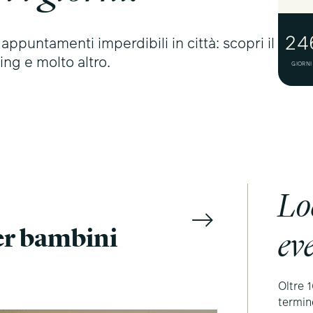
24
 appuntamenti imperdibili in città: scopri il
ing e molto altro.
GIORNI
Loc
er bambini
ev
Oltre 1
termin