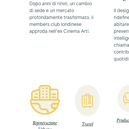
Dopo anni di rinvii, un cambio
di sede e un mercato
Il desi
profondamente trasformato, il
ridefin
members club londinese
abitare
approda nell'ex Cinema Arti.
prevent
intellig
chiamat
contri
quotid
Produc
Rigenerazione
Travel