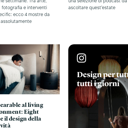
e settimane. Tra arte,
una selezione di podcast da
 fotografia e interventi
ascoltare quest’estate
ecific: ecco 4 mostre da
 assolutamente
earable al living
onment: Eight
e il design della
vità