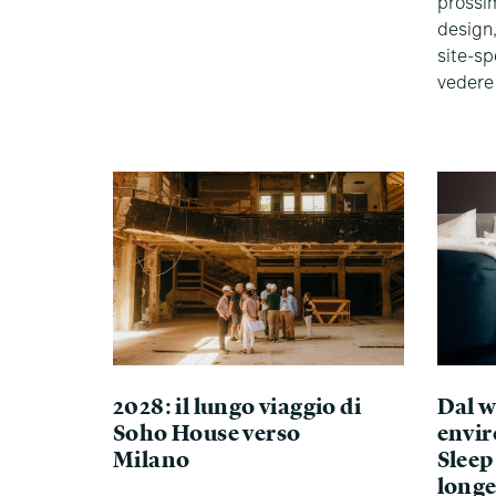
prossim
design,
site-sp
vedere
2028: il lungo viaggio di
Dal w
Soho House verso
envir
Milano
Sleep 
longe