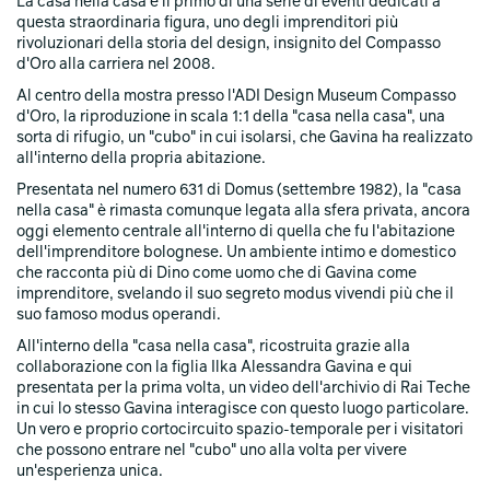
La casa nella casa è il primo di una serie di eventi dedicati a
questa straordinaria figura, uno degli imprenditori più
rivoluzionari della storia del design, insignito del Compasso
d'Oro alla carriera nel 2008.
Al centro della mostra presso l'ADI Design Museum Compasso
d'Oro, la riproduzione in scala 1:1 della "casa nella casa", una
sorta di rifugio, un "cubo" in cui isolarsi, che Gavina ha realizzato
all'interno della propria abitazione.
Presentata nel numero 631 di Domus (settembre 1982), la "casa
nella casa" è rimasta comunque legata alla sfera privata, ancora
oggi elemento centrale all'interno di quella che fu l'abitazione
dell'imprenditore bolognese. Un ambiente intimo e domestico
che racconta più di Dino come uomo che di Gavina come
imprenditore, svelando il suo segreto modus vivendi più che il
suo famoso modus operandi.
All'interno della "casa nella casa", ricostruita grazie alla
collaborazione con la figlia Ilka Alessandra Gavina e qui
presentata per la prima volta, un video dell'archivio di Rai Teche
in cui lo stesso Gavina interagisce con questo luogo particolare.
Un vero e proprio cortocircuito spazio-temporale per i visitatori
che possono entrare nel "cubo" uno alla volta per vivere
un'esperienza unica.