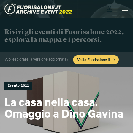
Toggle
navigat
Rivivi gli eventi di Fuorisalone 2022,
esplora la mappa e i percorsi.
Vuoi esplorare la versione aggiornata?
Visita Fuorisalone.it
Evento 2022
La casa nella casa.
Omaggio a Dino Gavina