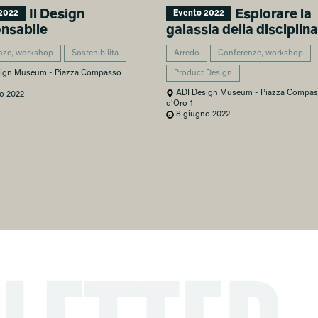
Il Design
Esplorare la
2022
Evento 2022
nsabile
galassia della disciplina
nze, workshop
Sostenibilità
Arredo
Conferenze, workshop
Product Design
ign Museum - Piazza Compasso
ADI Design Museum - Piazza Compa
o 2022
d'Oro 1
8 giugno 2022