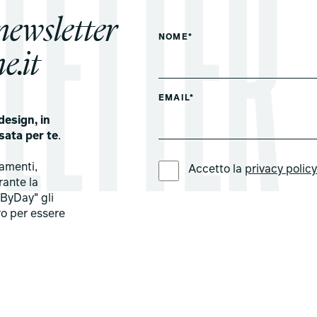
 newsletter
NOME*
e.it
EMAIL*
design, in
sata per te
.
LINGUA PREFERITA *
tamenti,
Accetto la
privacy polic
rante la
ByDay" gli
ro per essere