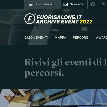
Fuorisalone.it
Newsletter
FUORISALONE.IT
GUIDA EVENTI
MAPPA
PERCORSI
AWAR
FOTO
MOODBOARD
E.REPORTER
Rivivi gli eventi d
percorsi.