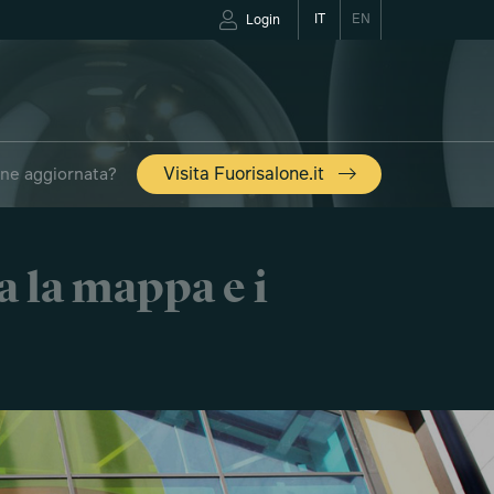
IT
EN
Login
one aggiornata?
Visita Fuorisalone.it
a la mappa e i