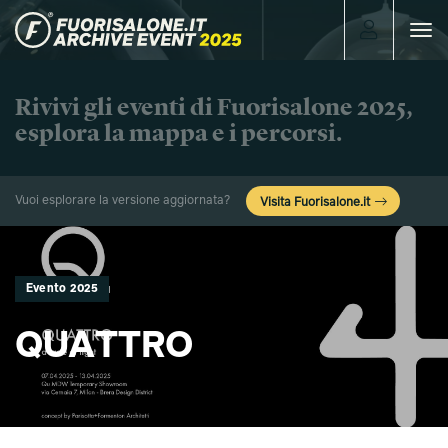
Toggle
navigat
Rivivi gli eventi di Fuorisalone 2025,
esplora la mappa e i percorsi.
Vuoi esplorare la versione aggiornata?
Visita Fuorisalone.it
Evento 2025
QUATTRO