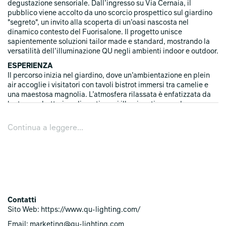
degustazione sensoriale. Dall’ingresso su Via Cernaia, il
pubblico viene accolto da uno scorcio prospettico sul giardino
"segreto", un invito alla scoperta di un’oasi nascosta nel
dinamico contesto del Fuorisalone. Il progetto unisce
sapientemente soluzioni tailor made e standard, mostrando la
versatilità dell’illuminazione QU negli ambienti indoor e outdoor.
ESPERIENZA
Il percorso inizia nel giardino, dove un’ambientazione en plein
air accoglie i visitatori con tavoli bistrot immersi tra camelie e
una maestosa magnolia. L’atmosfera rilassata è enfatizzata da
lanterne a batteria e discreti corpi illuminanti, creando un
contesto intimo e suggestivo. Una mini-cucina allestita nella
serra offre un punto di osservazione privilegiato sull’interazione
Continua a leggere...
tra luce e buona tavola, con accenti luminosi che evolvono nel
corso della giornata.
All’interno, tre ambientazioni distinte amplificano il racconto
della luce: la prima sala ospita una chef’s table a ferro di
cavallo, caratterizzata da uno chandelier site specific che
diffonde una luce avvolgente. La seconda sala, più intima,
presenta un grande tavolo rotondo, ideale per conversazioni
Contatti
prolungate, con corpi illuminanti tratti dal Product Book 2025 a
Sito Web: https://www.qu-lighting.com/
valorizzare l’atmosfera. Infine, la working lounge negli spazi
retrostanti offre un’area dedicata al relax e alle relazioni, con un
Email: marketing@qu-lighting.com