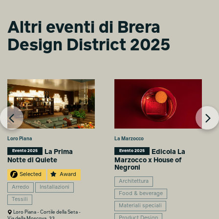
Altri eventi di Brera
Design District 2025
Loro Piana
La Marzocco
La Prima
Edicola La
Evento 2025
Evento 2025
Notte di Quiete
Marzocco x House of
Negroni
Selected
Award
Architettura
Arredo
Installazioni
Food & beverage
Tessili
Materiali speciali
Loro Piana - Cortile della Seta -
Product Design
Via della Moscova, 33