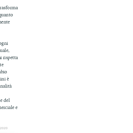
trasforma
 quanto
mente
 ogni
tuale,
 rispetta
te
mbio
ini è
inalità
 e del
erciale e
 2020