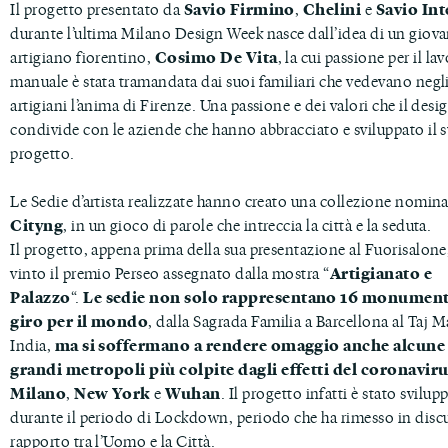
Il progetto presentato da
Savio Firmino
,
Chelini
e
Savio Int
durante l’ultima Milano Design Week nasce dall’idea di un giov
artigiano fiorentino,
Cosimo De Vita
, la cui passione per il la
manuale è stata tramandata dai suoi familiari che vedevano negli
artigiani l’anima di Firenze. Una passione e dei valori che il desi
condivide con le aziende che hanno abbracciato e sviluppato il 
progetto.
Le Sedie d’artista realizzate hanno creato una collezione nomin
Cityng
, in un gioco di parole che intreccia la città e la seduta.
Il progetto, appena prima della sua presentazione al Fuorisalone
vinto il premio Perseo assegnato dalla mostra “
Artigianato e
Palazzo
“.
Le sedie non solo rappresentano 16 monument
giro per il mondo
, dalla Sagrada Familia a Barcellona al Taj M
India,
ma si soffermano a rendere omaggio anche alcune 
grandi metropoli più colpite dagli effetti del coronavir
Milano
,
New York
e
Wuhan
. Il progetto infatti è stato svilup
durante il periodo di Lockdown, periodo che ha rimesso in discu
rapporto tra l’Uomo e la Città.