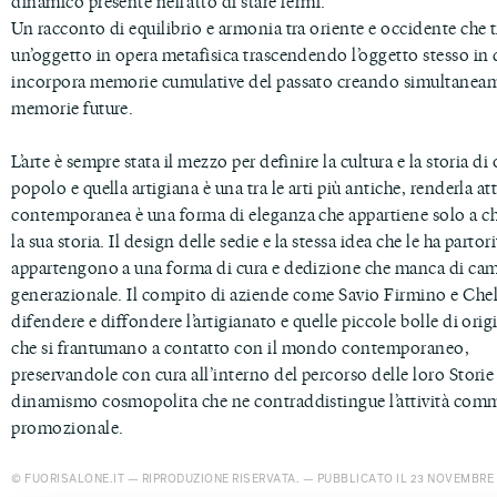
dinamico presente nell’atto di stare fermi.
Un racconto di equilibrio e armonia tra oriente e occidente che 
un’oggetto in opera metafisica trascendendo l’oggetto stesso in
incorpora memorie cumulative del passato creando simultanea
memorie future.
L’arte è sempre stata il mezzo per definire la cultura e la storia di
popolo e quella artigiana è una tra le arti più antiche, renderla at
contemporanea è una forma di eleganza che appartiene solo a chi
la sua storia. Il design delle sedie e la stessa idea che le ha partori
appartengono a una forma di cura e dedizione che manca di ca
generazionale. Il compito di aziende come Savio Firmino e Chel
difendere e diffondere l’artigianato e quelle piccole bolle di orig
che si frantumano a contatto con il mondo contemporaneo,
preservandole con cura all’interno del percorso delle loro Storie
dinamismo cosmopolita che ne contraddistingue l’attività comm
promozionale.
© FUORISALONE.IT — RIPRODUZIONE RISERVATA. — PUBBLICATO IL 23 NOVEMBRE