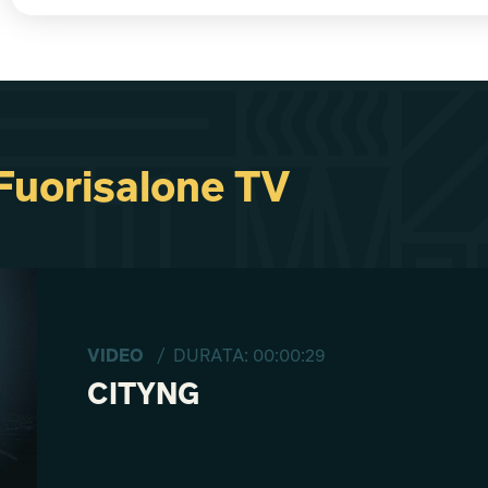
 Fuorisalone TV
VIDEO
/ DURATA: 00:00:29
CITYNG