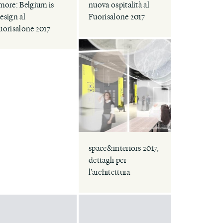
more: Belgium is
nuova ospitalità al
esign al
Fuorisalone 2017
uorisalone 2017
space&interiors 2017,
dettagli per
l'architettura