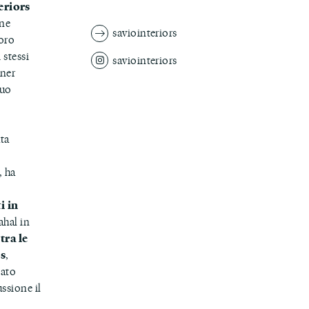
eriors
ane
saviointeriors
voro
 stessi
saviointeriors
gner
suo
ata
, ha
i in
ahal in
tra le
us
,
pato
ssione il