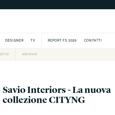
DESIGNER
TV
REPORT FS 2026
CONTATTI
GETTO
ASSPORT
AWARD
ARCHIVIO
PARTNER
INTERNATIONAL
NEWSLETTE
Savio Interiors - La nuova
collezione CITYNG