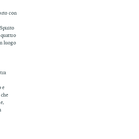
orto con
 Spirito
 quattro
un luogo
tra
o e
 che
ie,
n