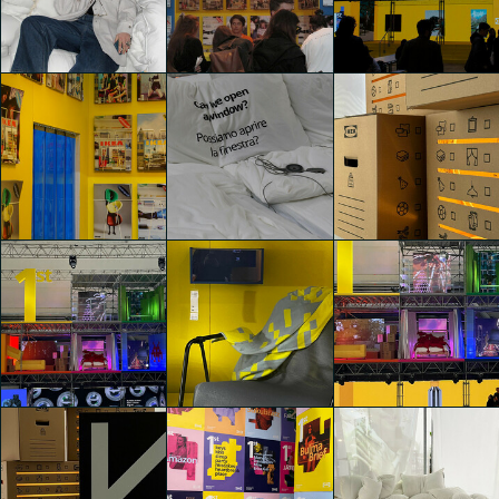
1st (First)
1st (First)
1st (First)
Ludovica Simoni
Ludovica Simoni
Ludovica Simoni
1st (First)
1st (First)
1st (First)
CARLO
Lorenzo Scamoni
Lorenzo Scamoni
MONTAGNA
1st (First)
1st (First)
1st (First)
Riccardo Bertani
Sara Zampatti
Sara Mariotti