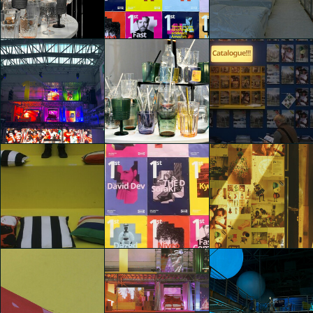
1st (First)
1st (First)
1st (First)
Carla Palini
Cinzia Casu
Cinzia Casu
1st (First)
1st (First)
1st (First)
Maya Alhasan
Eloisa Valenzini
Chiara Cotterchio
1st (First)
1st (First)
1st (First)
Chiara Cotterchio
Giada Stanziano
Anna Carrara