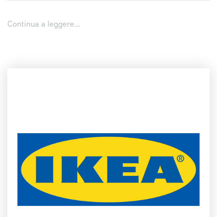
l’occasione. Di sera, lo spazio si animerà con un ricco
programma di appuntamenti musicali, grazie a talenti che si
esibiranno con pezzi inediti.
Continua a leggere...