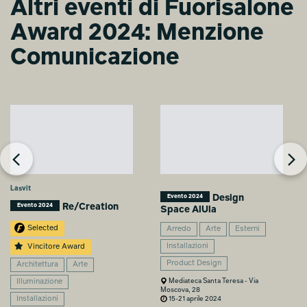
Altri eventi di Fuorisalone
Award 2024: Menzione
Comunicazione
Lasvit
Design
Evento 2024
Re/Creation
Evento 2024
Space AlUla
Selected
Arredo
Arte
Esterni
Installazioni
Vincitore Award
Product Design
Architettura
Arte
Mediateca Santa Teresa - Via
Illuminazione
Moscova, 28
15-21 aprile 2024
Installazioni