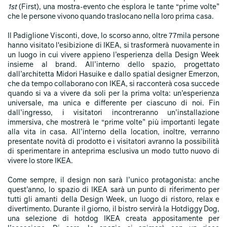
1st
(First), una mostra-evento che esplora le tante “prime volte”
che le persone vivono quando traslocano nella loro prima casa.
Il Padiglione Visconti, dove, lo scorso anno, oltre 77mila persone
hanno visitato l'esibizione di IKEA, si trasformerà nuovamente in
un luogo in cui vivere appieno l’esperienza della Design Week
insieme al brand. All’interno dello spazio, progettato
dall’architetta Midori Hasuike e dallo spatial designer Emerzon,
che da tempo collaborano con IKEA, si racconterà cosa succede
quando si va a vivere da soli per la prima volta: un’esperienza
universale, ma unica e differente per ciascuno di noi. Fin
dall’ingresso, i visitatori incontreranno un’installazione
immersiva, che mostrerà le “prime volte” più importanti legate
alla vita in casa. All’interno della location, inoltre, verranno
presentate novità di prodotto e i visitatori avranno la possibilità
di sperimentare in anteprima esclusiva un modo tutto nuovo di
vivere lo store IKEA.
Come sempre, il design non sarà l’unico protagonista: anche
quest’anno, lo spazio di IKEA sarà un punto di riferimento per
tutti gli amanti della Design Week, un luogo di ristoro, relax e
divertimento. Durante il giorno, il bistro servirà la Hotdiggy Dog,
una selezione di hotdog IKEA creata appositamente per