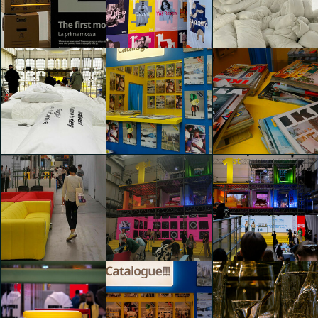
1st (First)
1st (First)
1st (First)
Sara Mariotti
Francesco Stabelli
Francesco Stabelli
1st (First)
1st (First)
1st (First)
Francesco Stabelli
Sara Menegatti
Sara Menegatti
1st (First)
1st (First)
1st (First)
Luca Andrè Nunez
Luca Andrè Nunez
Sara Menegatti
Cerquera
Cerquera