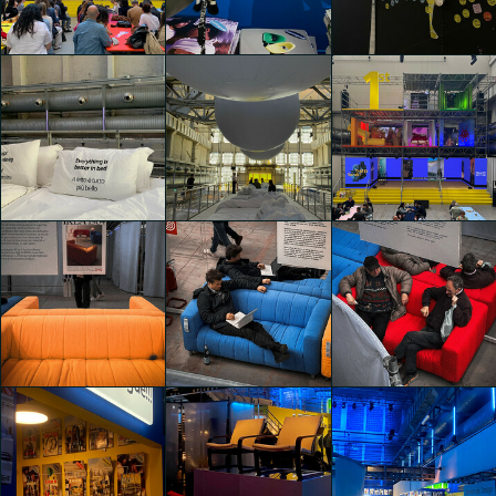
1st (First)
Paolo Giancarlo
Paolo Giancarlo
Elisa Schembri
Sesana
Sesana
1st (First)
1st (First)
1st (First)
Cristina Ferrara
Cristina Ferrara
Cristina Ferrara
1st (First)
1st (First)
1st (First)
Cristina Ferrara
Cristina Ferrara
Thomas Garofalo