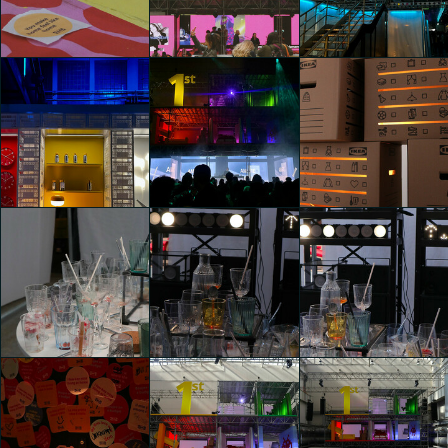
1st (First)
1st (First)
1st (First)
Anna Carrara
Anna Carrara
Elsa De Mori
1st (First)
1st (First)
1st (First)
Elsa De Mori
Elsa De Mori
Alessia Sala
1st (First)
1st (First)
1st (First)
Alessia Sala
Alessia Sala
Sara Zampatti