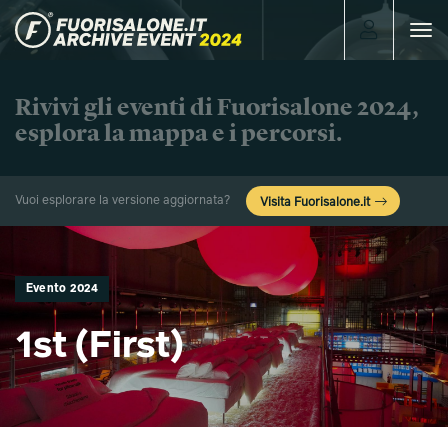
Toggle
navigat
Rivivi gli eventi di Fuorisalone 2024,
esplora la mappa e i percorsi.
Vuoi esplorare la versione aggiornata?
Visita Fuorisalone.it
Evento 2024
1st (First)