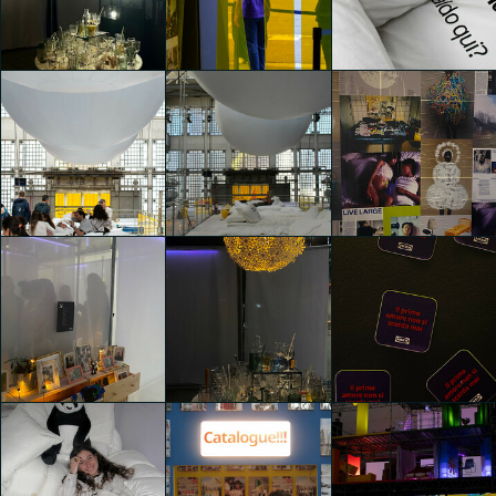
1st (First)
1st (First)
1st (First)
Giacomo Cafaro
Riccardo Zinelli
Federica Zane
1st (First)
1st (First)
1st (First)
Federica Zane
Filippo Tagliani
Filippo Tagliani
1st (First)
1st (First)
Federica
1st (First)
Filippo Tagliani
Pisacreta
Ludovica Simoni