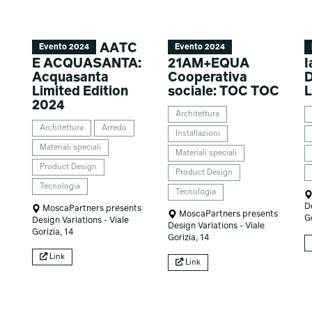
AATC
Evento 2024
Evento 2024
E ACQUASANTA:
21AM+EQUA
I
Acquasanta
Cooperativa
D
Limited Edition
sociale: TOC TOC
L
2024
Architettura
Architettura
Arredo
Installazioni
Materiali speciali
Materiali speciali
Product Design
Product Design
Tecnologia
Tecnologia
D
MoscaPartners presents
MoscaPartners presents
Go
Design Variations - Viale
Design Variations - Viale
Gorizia, 14
Gorizia, 14
Link
Link