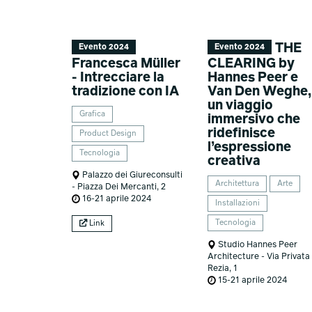
THE
Evento 2024
Evento 2024
Francesca Müller
CLEARING by
- Intrecciare la
Hannes Peer e
tradizione con IA
Van Den Weghe,
un viaggio
Grafica
immersivo che
ridefinisce
Product Design
l’espressione
Tecnologia
creativa
Palazzo dei Giureconsulti
Architettura
Arte
- Piazza Dei Mercanti, 2
16-21 aprile 2024
Installazioni
Tecnologia
Link
Studio Hannes Peer
Architecture - Via Privata
Rezia, 1
15-21 aprile 2024