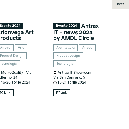
next
Antrax
Evento 2024
Evento 2024
rionvega Art
IT – news 2024
roducts
by AMDL Circle
Arredo
Arte
Architettura
Arredo
Product Design
Product Design
Tecnologia
Tecnologia
MetroQuality - Via
Antrax IT Showroom -
lferino, 24
Via San Damiano, 5
16-20 aprile 2024
15-21 aprile 2024
Link
Link