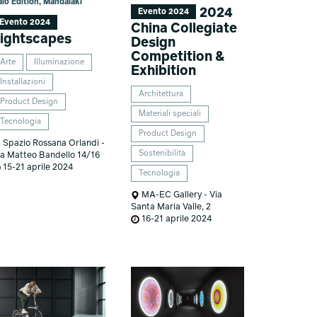
lo Edition, Mandalaki
2024
Evento 2024
Evento 2024
China Collegiate
ightscapes
Design
Competition &
Arte
Illuminazione
Exhibition
Installazioni
Architettura
Product Design
Materiali speciali
Tecnologia
Product Design
Spazio Rossana Orlandi -
Sostenibilità
ia Matteo Bandello 14/16
15-21 aprile 2024
Tecnologia
MA-EC Gallery - Via
Santa Maria Valle, 2
16-21 aprile 2024