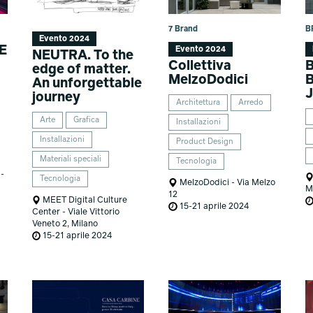
7 Brand
B
Evento 2024
E
Evento 2024
NEUTRA. To the
Collettiva
B
edge of matter.
MelzoDodici
An unforgettable
journey
Architettura
Arredo
Arte
Grafica
Installazioni
Installazioni
Product Design
Materiali speciali
Tecnologia
 -
Tecnologia
MelzoDodici - Via Melzo
M
12
MEET Digital Culture
15-21 aprile 2024
Center - Viale Vittorio
Veneto 2, Milano
15-21 aprile 2024