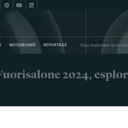
Vuoi esplorare la versi
D
MOODBOARD
REPORTAGE
OBJECTS
SAY WHO X FUORISALONE
i Fuorisalone 2024, esplor