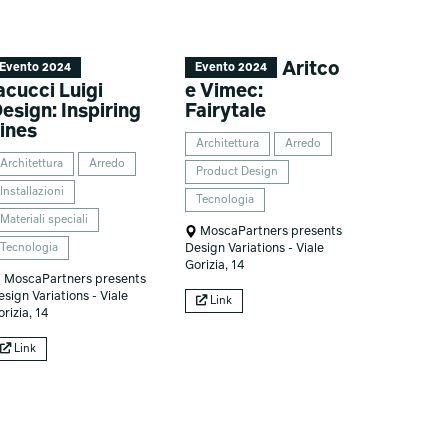
Aritco
Evento 2024
Evento 2024
acucci Luigi
e Vimec:
esign: Inspiring
Fairytale
ines
Architettura
Arredo
Architettura
Arredo
Product Design
Installazioni
Tecnologia
Materiali speciali
MoscaPartners presents
Design Variations - Viale
Tecnologia
Gorizia, 14
MoscaPartners presents
esign Variations - Viale
Link
rizia, 14
Link