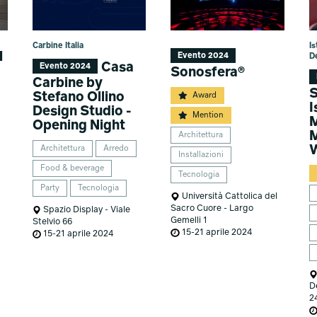
Carbine Italia
I
M
Evento 2024
D
Casa
Evento 2024
Sonosfera®
Carbine by
S
Stefano Ollino
Award
I
Design Studio -
Mention
M
Opening Night
M
Architettura
Architettura
Arredo
Installazioni
Food & beverage
Tecnologia
Party
Tecnologia
Università Cattolica del
Sacro Cuore - Largo
Spazio Display - Viale
Gemelli 1
Stelvio 66
15-21 aprile 2024
15-21 aprile 2024
D
2