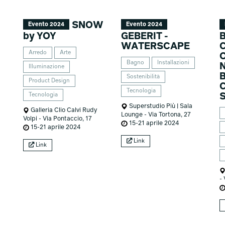
SNOW
Evento 2024
Evento 2024
by YOY
GEBERIT -
B
WATERSCAPE
Arredo
Arte
Bagno
Installazioni
Illuminazione
Sostenibilità
Product Design
Tecnologia
Tecnologia
Superstudio Più | Sala
Galleria Clio Calvi Rudy
Lounge - Via Tortona, 27
Volpi - Via Pontaccio, 17
15-21 aprile 2024
15-21 aprile 2024
Link
Link
- 