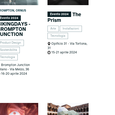
ROMPTON, ORNUS
The
Evento 2024
Evento 2024
Prism
IKINGDAYS -
BROMPTON
Arte
Installazioni
JUNCTION
Tecnologia
Product Design
Opificio 31 - Via Tortona,
31
Sostenibilità
15-21 aprile 2024
Tecnologia
Brompton Junction
ilano - Via Melzo, 36
16-20 aprile 2024