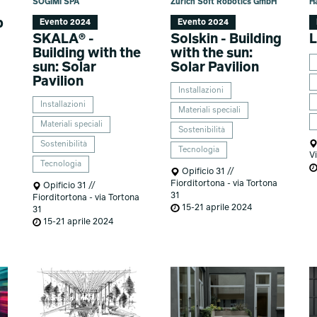
SOGIMI SPA
Zurich Soft Robotics GmbH
Ha
p
Evento 2024
Evento 2024
SKALA® -
Solskin - Building
L
Building with the
with the sun:
sun: Solar
Solar Pavilion
Pavilion
Installazioni
Installazioni
Materiali speciali
Materiali speciali
Sostenibilità
Sostenibilità
Tecnologia
V
Tecnologia
Opificio 31 //
Fiorditortona - via Tortona
Opificio 31 //
31
Fiorditortona - via Tortona
15-21 aprile 2024
31
15-21 aprile 2024