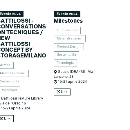
Evento 2024
Evento 2024
ATTILOSSI -
Milestones
CONVERSATIONS
Illuminazione
ON TECNIQUES /
NEW
Materiali speciali
BATTILOSSI
Product Design
CONCEPT BY
STORAGEMILANO
Sostenibilità
Tecnologia
Arredo
Spazio IDEA4MI - Via
Materiali speciali
Lanzone, 23
Sostenibilità
15-21 aprile 2024
Tecnologia
Link
Battilossi Texture Library
Via dell'Orso, 16
15-21 aprile 2024
Link