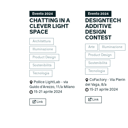
Evento 2024
Evento 2024
CHATTING IN A
DESIGNTECH
CLEVER LIGHT
ADDITIVE
SPACE
DESIGN
CONTEST
Architettura
Arte
Illuminazione
Illuminazione
Product Design
Product Design
Sostenibilità
Sostenibilità
Tecnologia
Tecnologia
CoFactory - Via Pierin
Pollice LightLab - via
del Vaga, 8/a
Guido d'Arezzo, 11/a Milano
15-21 aprile 2024
15-21 aprile 2024
Link
Link