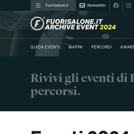
Fuorisalone.it
Newsletter
FUORISALONE.IT
GUIDA EVENTI
MAPPA
PERCORSI
AWAR
FOTO
MOODBOARD
E.REPORTER
C41 - 
Rivivi gli eventi d
percorsi.