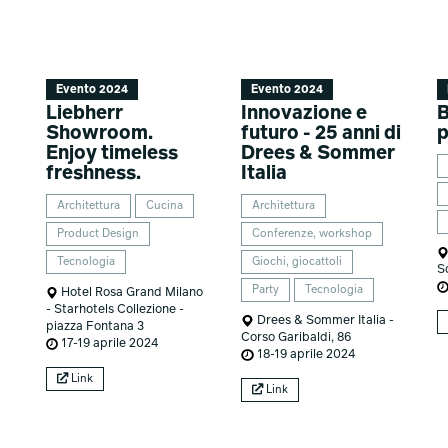
Evento 2024
Evento 2024
Liebherr
Innovazione e
B
Showroom.
futuro - 25 anni di
p
Enjoy timeless
Drees & Sommer
freshness.
Italia
Architettura
Cucina
Architettura
Product Design
Conferenze, workshop
Tecnologia
Giochi, giocattoli
So
Party
Tecnologia
Hotel Rosa Grand Milano
- Starhotels Collezione -
Drees & Sommer Italia -
piazza Fontana 3
Corso Garibaldi, 86
17-19 aprile 2024
18-19 aprile 2024
Link
Link