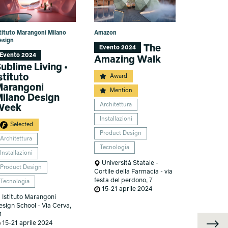
stituto Marangoni Milano
Amazon
esign
The
Evento 2024
Evento 2024
Amazing Walk
ublime Living •
stituto
Award
arangoni
Mention
ilano Design
Architettura
Week
Installazioni
Selected
Product Design
Architettura
Tecnologia
Installazioni
Università Statale -
Product Design
Cortile della Farmacia - via
festa del perdono, 7
Tecnologia
15-21 aprile 2024
Istituto Marangoni
esign School - Via Cerva,
4
15-21 aprile 2024