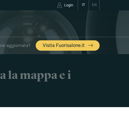
IT
EN
Login
one aggiornata?
Visita Fuorisalone.it
a la mappa e i