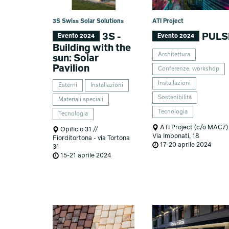
3S Swiss Solar Solutions
ATI Project
3S -
PULS
Evento 2024
Evento 2024
Building with the
Architettura
sun: Solar
Pavilion
Conferenze, workshop
Installazioni
Esterni
Installazioni
Sostenibilità
Materiali speciali
Tecnologia
Tecnologia
ATI Project (c/o MAC7)
Opificio 31 //
Via Imbonati, 18
Fiorditortona - via Tortona
17-20 aprile 2024
31
15-21 aprile 2024