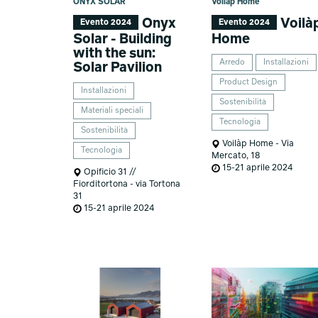
ONYX SOLAR
Voilàp Home
Onyx
Voilà
Evento 2024
Evento 2024
Solar - Building
Home
with the sun:
Arredo
Installazioni
Solar Pavilion
Product Design
Installazioni
Sostenibilità
Materiali speciali
Tecnologia
Sostenibilità
Voilàp Home - Via
Tecnologia
Mercato, 18
15-21 aprile 2024
Opificio 31 //
Fiorditortona - via Tortona
31
15-21 aprile 2024