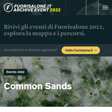
Toggle
navigat
Rivivi gli eventi di Fuorisalone 2022,
esplora la mappa e i percorsi.
Vuoi esplorare la versione aggiornata?
Visita Fuorisalone.it
Evento 2022
Common Sands