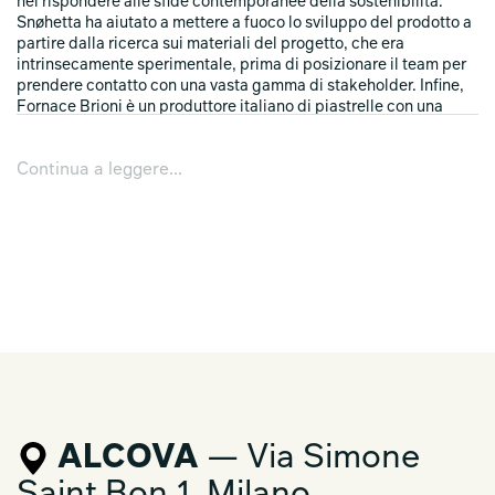
nel rispondere alle sfide contemporanee della sostenibilità.
Snøhetta ha aiutato a mettere a fuoco lo sviluppo del prodotto a
partire dalla ricerca sui materiali del progetto, che era
intrinsecamente sperimentale, prima di posizionare il team per
prendere contatto con una vasta gamma di stakeholder. Infine,
Fornace Brioni è un produttore italiano di piastrelle con una
lunga tradizione di squisito artigianato. Fornace Brioni ha
deciso di unirsi all’avventura come produttore delle piastrelle,
Continua a leggere...
aiutando a svilupparle ulteriormente come prodotti estetici,
sostenibili, funzionali e tecnicamente rilevanti.
ALCOVA
— Via Simone