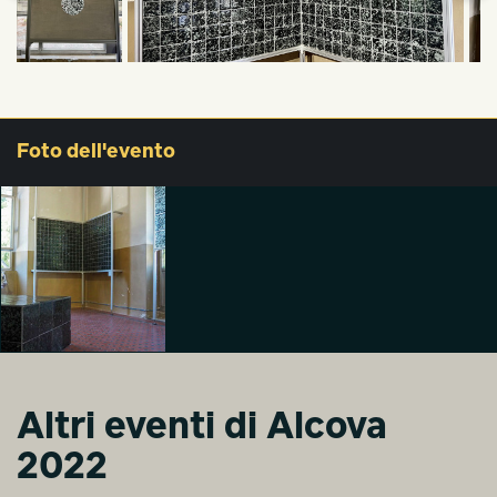
Foto
dell'evento
Altri eventi di Alcova
2022
Common Sands
Caterina Fabbrici