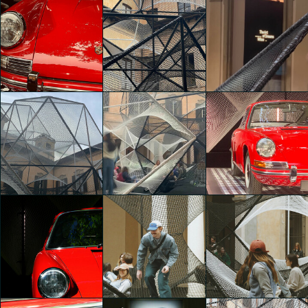
The Art of Dreams
CARLO
The Art of Dreams
The Art of Dreams
MONTAGNA
Cinzia Casu
Cinzia Casu
The Art of Dreams
The Art of Dreams
The Art of Dreams
Martina Trezzi
Martina Trezzi
Marika Marcon
The Art of Dreams
The Art of Dreams
The Art of Dreams
Marika Marcon
Marika Marcon
Marika Marcon