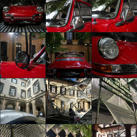
The Art of Dreams
The Art of Dreams
The Art of Dreams
Katherine
Katherine
Mayar Farrag
Camacho
Camacho
The Art of Dreams
The Art of Dreams
The Art of Dreams
Yeni Tatiana
Yeni Tatiana
Yeni Tatiana
Sartori
Sartori
Sartori
The Art of Dreams
The Art of Dreams
The Art of Dreams
Yeni Tatiana
Yeni Tatiana
Yeni Tatiana
Sartori
Sartori
Sartori