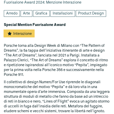
Fuorisalone Award 2024: Menzione Interazione
Arredo
Arte
Grafica
Installazioni
Product Design
Special Mention Fuorisalone Award
Interazione
Porsche torna alla Design Week di Milano con “The Pattern of
Dreams”, la 5a tappa dell’iniziativa itinerante di arte e design
“The Art of Dreams”, lanciata nel 2021 a Parigi. Installata a
Palazzo Clerici, “The Art of Dreams” esplora il concetto di ritmo
e ripetizione ispirandosi all’iconico motivo “Pepita”, impiegato
per la prima volta nella Porsche 356 e successivamente nella
Porsche 911.
Il collettivo di design Numen/For Use riprende le diagonali
monocromatiche del motivo “Pepita” e dà loro vita in una
monumentale opera d’arte immersiva. Composta da una leggera
struttura di moduli di metallo che fanno da base ad un intreccio
di reti in bianco e nero, “Lines of Flight” evoca un agitato stormo
di uccelli in fuga dall’insidia delle reti. Metafora del fuggire,
eludere schemi e vecchi sistemi, trovare la libertà nell’ignoto.