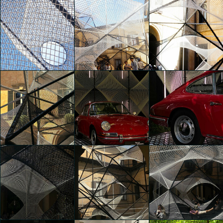
The Art of Dreams
The Art of Dreams
The Art of Dreams
Matteo Gariboldi
Aurora Ponisio
Aurora Ponisio
The Art of Dreams
The Art of Dreams
The Art of Dreams
Chen Qian
Chen Qian
Chen Qian
The Art of Dreams
Paula Susana
The Art of Dreams
The Art of Dreams
Garzon
Sofia Ciccarelli
Sofia Ciccarelli