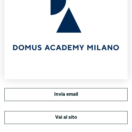
del design e della moda italiani. Domus Academy è un luogo
dove i designer del futuro possono vivere in un ambiente aperto
e interdisciplinare, lavorando con aziende visionarie e
all'avanguardia. Seguendo il metodo basato sul learning by
designing, gli studenti sviluppano un mindset che consente loro
di trovare soluzioni creative in scenari futuri.
Design, Fashion, Experience e Business sono le quattro aree di
riferimento per i Master, riconosciuti dal MUR. Dal 2021 l’offerta
accademica si amplia con il Double Award Master che consente
di ricevere anche un Master of Arts con accreditamento
britannico.
Negli anni Domus Academy ha ricevuto numerosi premi e
riconoscimenti tra cui il Premio Compasso d'Oro per la qualità
della ricerca e dell'approccio accademico e lo Special Badge of
Excellence in Learning Experience da The Business of Fashion.
E’ tra le prime tre migliori università in Italia e tra le prime 100 al
Invia email
mondo nella sezione Art & Design dell’edizione 2022 del QS
World University Rankings by Subject.
https://www.domusacademy.com
Vai al sito