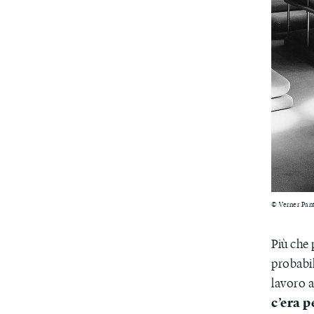
© Verner Pan
Più che 
probabil
lavoro 
c’era 