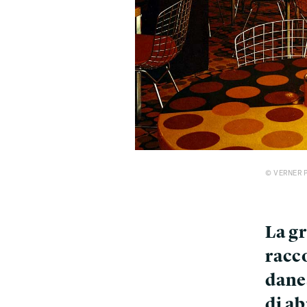
​​​​​​​© VER
La g
racco
danes
di ab