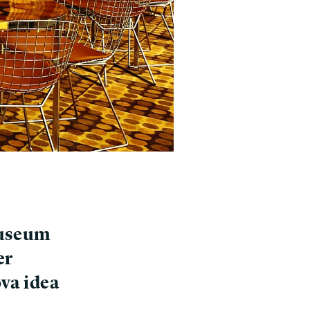
Museum
er
ova idea