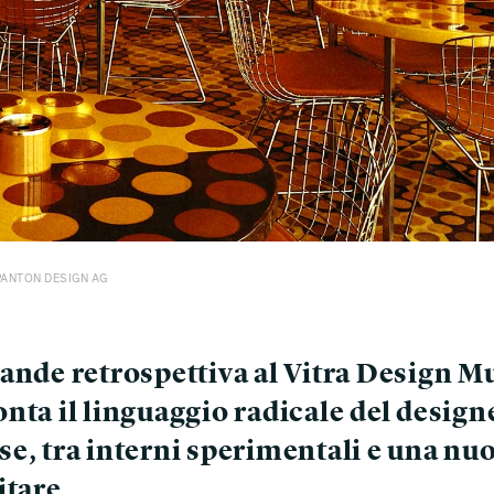
NER PANTON DESIGN AG
rande retrospettiva al Vitra Design 
nta il linguaggio radicale del design
e, tra interni sperimentali e una nu
itare