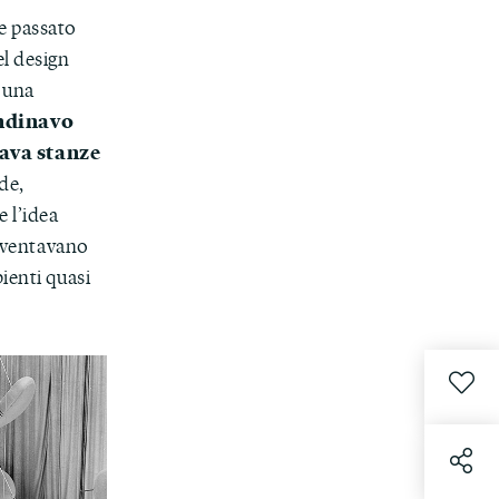
e passato
el design
n una
ndinavo
nava stanze
de,
 l’idea
diventavano
ienti quasi