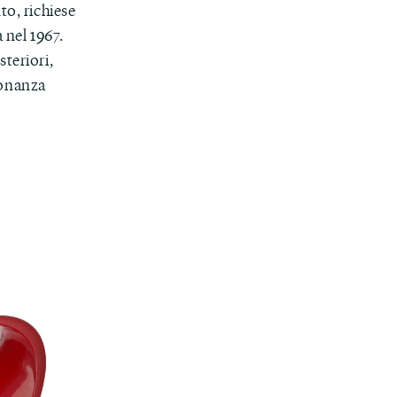
to, richiese
a nel 1967.
steriori,
sonanza