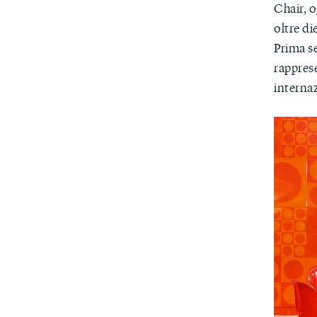
Chair, o
oltre di
Prima se
rappres
interna