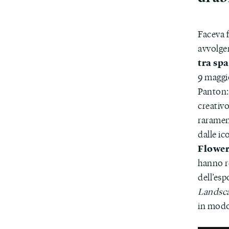
Faceva f
avvolgen
tra sp
9 maggi
Panton:
creativo
raramen
dalle ic
Flowe
hanno r
dell’esp
Landsc
in modo 