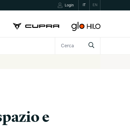
IT
EN
Login
R
CONTATTI
spazio e