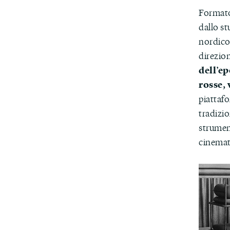
Formato
dallo st
nordico,
direzio
dell’e
rosse, 
piattaf
tradizio
strument
cinemato