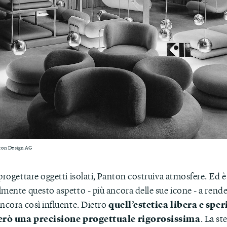
ton Design AG
progettare oggetti isolati, Panton costruiva atmosfere. Ed è
mente questo aspetto - più ancora delle sue icone - a rende
quell’estetica libera e spe
ancora così influente. Dietro
però una precisione progettuale rigorosissima
. La s