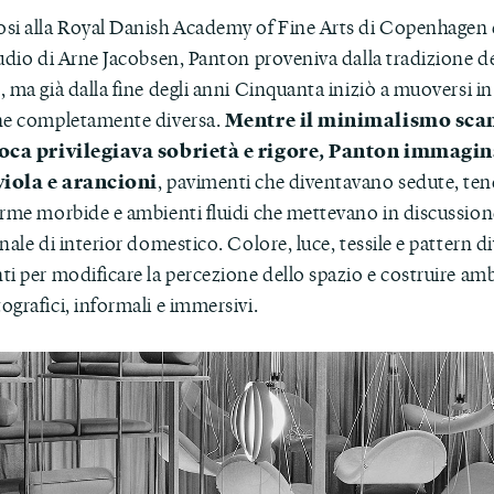
si alla Royal Danish Academy of Fine Arts di Copenhagen 
udio di Arne Jacobsen, Panton proveniva dalla tradizione d
 ma già dalla fine degli anni Cinquanta iniziò a muoversi i
Mentre il minimalismo sca
ne completamente diversa.
poca privilegiava sobrietà e rigore, Panton immagi
viola e arancioni
, pavimenti che diventavano sedute, ten
orme morbide e ambienti fluidi che mettevano in discussione
nale di interior domestico. Colore, luce, tessile e pattern 
i per modificare la percezione dello spazio e costruire amb
grafici, informali e immersivi.