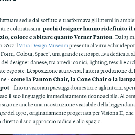
luttuare sedie dal soffitto e trasformava gli interni in ambie
pochi designer hanno ridefinito il
ti e coloratissimi:
azio, colore e abitare quanto Verner Panton
. Dal 23 m
o 2027 il
Vitra Design Museum
presenta al Vitra Schaudepot
 Form, Colour, Space”, una grande retrospettiva dedicata al
 del designer danese, tra arredi iconici, lighting, tessili e ar
te esposte. L’esposizione attraversa l’intera produzione di
come la Panton Chair, la Cone Chair o la lamp
one -
rpot
- fino ai visionari paesaggi domestici e agli interni spe
eso il suo linguaggio immediatamente riconoscibile. Al cen
osizione anche una ricostruzione visitabile della leggendari
ape
del 1970, originariamente progettata per Visiona II, che 
diretto il suo approccio radicale allo spazio.