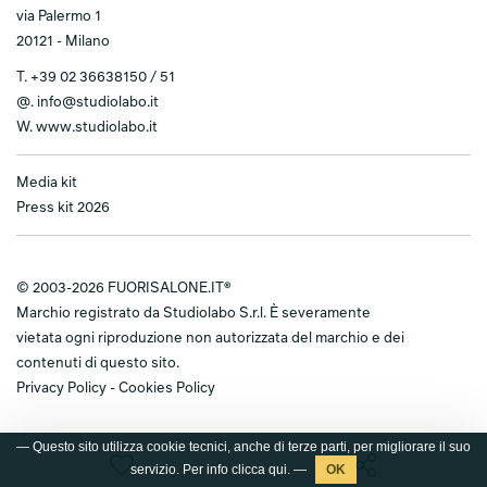
via Palermo 1
20121 - Milano
T.
+39 02 36638150 / 51
@.
info@studiolabo.it
W.
www.studiolabo.it
Media kit
Press kit 2026
© 2003-2026 FUORISALONE.IT®
Marchio registrato da Studiolabo S.r.l. È severamente
vietata ogni riproduzione non autorizzata del marchio e dei
contenuti di questo sito.
Privacy Policy
-
Cookies Policy
— Questo sito utilizza cookie tecnici, anche di terze parti, per migliorare il suo
servizio. Per info clicca
qui
. —