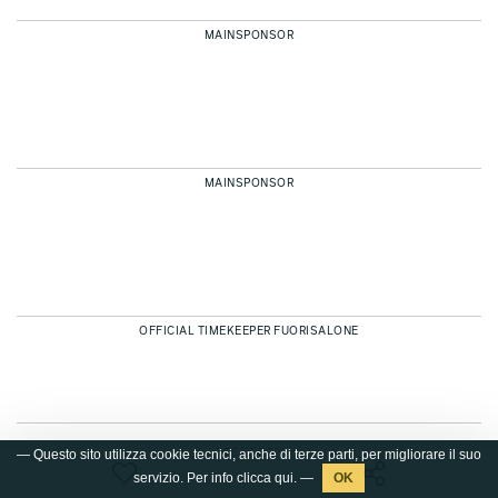
MAINSPONSOR
MAINSPONSOR
OFFICIAL TIMEKEEPER FUORISALONE
— Questo sito utilizza cookie tecnici, anche di terze parti, per migliorare il suo
SPONSORS
servizio. Per info clicca
qui
. —