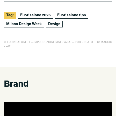
Tag:
Fuorisalone 2026
Fuorisalone tips
Milano Design Week
Design
© FUORISALONE.IT — RIPRODUZIONE RISERVATA. — PUBBLICATO IL 07 MAGGIO
2026
Brand