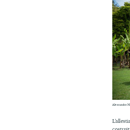
Alessandro Me
L’allest
costruit