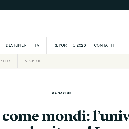
DESIGNER
TV
REPORT FS 2026
CONTATTI
GETTO
ASSPORT
AWARD
ARCHIVIO
PARTNER
INTERNATIONAL
NEWSLETTE
MAGAZINE
 come mondi: l’univ