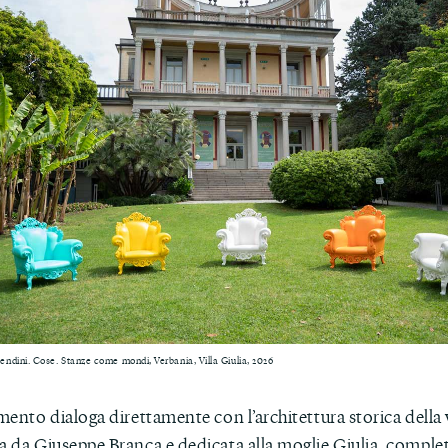
ndini. Cose. Stanze come mondi, Verbania, Villa Giulia, 2026
imento dialoga direttamente con l’architettura storica della v
a da Giuseppe Branca e dedicata alla moglie Giulia, complet