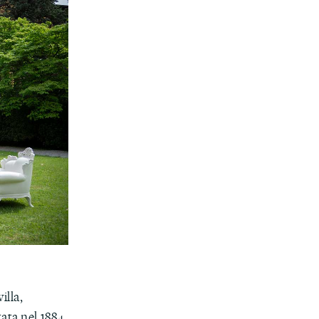
illa,
ata nel 1884