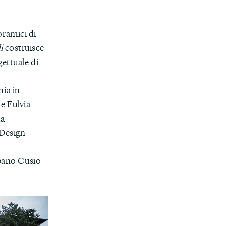
noramici di
i
costruisce
ettuale di
ia in
e Fulvia
ua
 Design
rbano Cusio