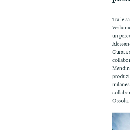
Tra le s
Verbani
un perc
Alessan
Curata 
collabor
Mendini,
produzi
milanese
collabor
Ossola.