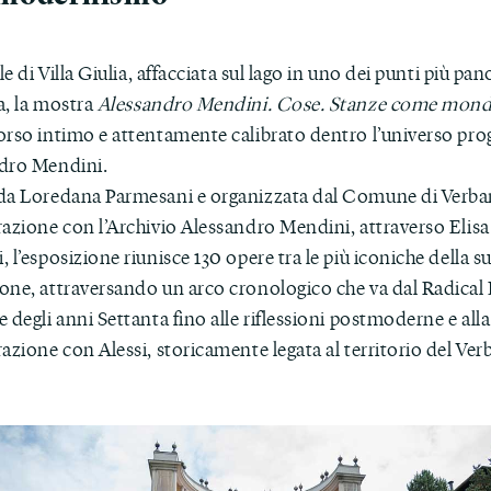
ale di Villa Giulia, affacciata sul lago in uno dei punti più pa
a, la mostra
Alessandro Mendini. Cose. Stanze come mond
orso intimo e attentamente calibrato dentro l’universo prog
dro Mendini.
da Loredana Parmesani e organizzata dal Comune di Verban
azione con l’Archivio Alessandro Mendini, attraverso Elisa 
 l’esposizione riunisce 130 opere tra le più iconiche della s
one, attraversando un arco cronologico che va dal Radical
 degli anni Settanta fino alle riflessioni postmoderne e alla
azione con Alessi, storicamente legata al territorio del Ve