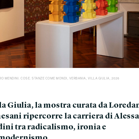
O MENDINI. COSE. STANZE COME MONDI, VERBANIA, VILLA GIULIA, 2026
la Giulia, la mostra curata da Loreda
esani ripercorre la carriera di Aless
ini tra radicalismo, ironia e
tmodernismo