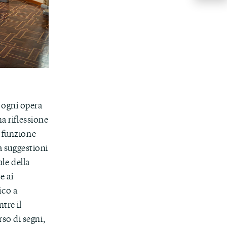
 ogni opera
a riflessione
e funzione
ra suggestioni
ale della
e ai
ico a
tre il
so di segni,