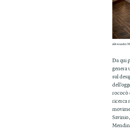
Alessandro Me
Da qui 
genera u
sul des
dell’ogg
rococò e
ricerca 
movimen
Savinio,
Mendini