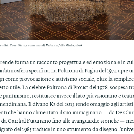
ndini. Cose. Stanze come mondi, Verbania, Villa Giulia, 2026
prende forma un racconto progettuale ed emozionale in cui
n’atmosfera specifica. La Poltrona di Paglia del 1974 apre un
ign come provocazione e attivismo sociale, oltre la semplic
etto utile. La celebre Poltrona di Proust del 1978, sospesa t
 puntinismo, restituisce invece il lato più visionario e teatr
mendiniana. Il divano K2 del 2013 rende omaggio agli artisti 
ti che hanno alimentato il suo immaginario — da De Chir
 da Carrà al Futurismo fino alle avanguardie storiche — men
grafo del 1985 traduce in uno strumento da disegno l’univer