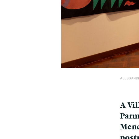
ALESSANDR
A Vil
Parm
Mend
pos