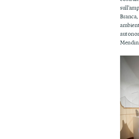
sull’am
Branca, 
ambient
autonom
Mendini,