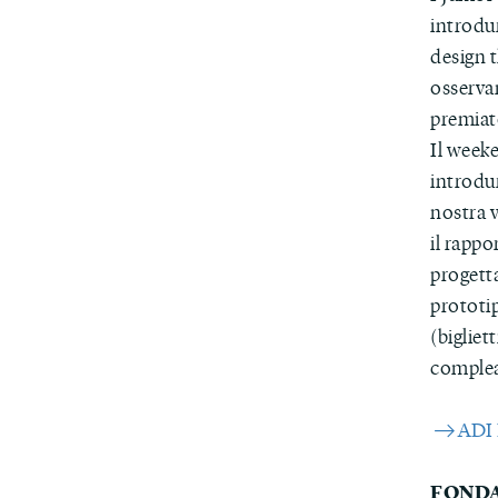
introdur
design t
osserva
premiat
Il weeke
introdur
nostra v
il rappo
progetta
prototip
(bigliet
comple
ADI
FOND