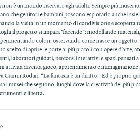
n non è un mondo riservato agli adulti. Sempre più musei ita
ano che genitori e bambini possono esplorarlo anche insie
mando la visita in un momento di condivisione e scoperta r
luoghi il progetto si impara “facendo”: modellando material
sperimentando colori, osservando come nasce un oggetto.
o scelto di aprire le porte ai più piccoli con opere d’arte, at
ti, laboratori guidati, percorsi interattivi e spazi pensati a
ni attività diventa gioco, apprendimento e immaginazion
a Gianni Rodari: “La fantasia è un diritto.” Ed è proprio qu
a i musei che seguono: luoghi dove la creatività dei più pic
strumenti e libertà.
no