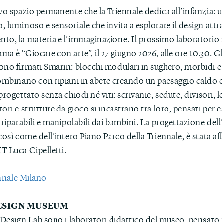
ovo spazio permanente che la Triennale dedica all’infanzia:
 luminoso e sensoriale che invita a esplorare il design attra
to, la materia e l’immaginazione. Il prossimo laboratorio 
a è “Giocare con arte”, il 27 giugno 2026, alle ore 10.30. Gl
no firmati Smarin: blocchi modulari in sughero, morbidi e 
combinano con ripiani in abete creando un paesaggio caldo 
progettato senza chiodi né viti: scrivanie, sedute, divisori, l
ori e strutture da gioco si incastrano tra loro, pensati per 
 riparabili e manipolabili dai bambini. La progettazione dell
così come dell’intero Piano Parco della Triennale, è stata af
T Luca Cipelletti.
nnale Milano
ESIGN MUSEUM
 Design Lab sono i laboratori didattico del museo, pensato