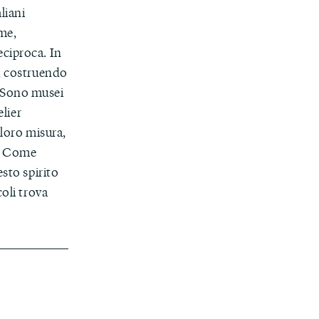
liani
me,
eciproca. In
i, costruendo
 Sono musei
elier
 loro misura,
e. Come
esto spirito
coli trova