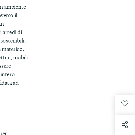
 un ambiente
verso il
in
i arredi di
sostenibili,
e materico.
ettini, mobili
essere
’intero
fidata ad
 per