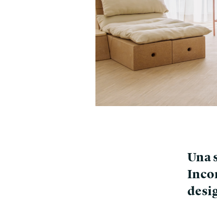
Una s
Incon
desi