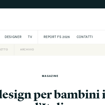
DESIGNER
TV
REPORT FS 2026
CONTATTI
GETTO
ASSPORT
AWARD
ARCHIVIO
PARTNER
INTERNATIONAL
NEWSLETTE
MAGAZINE
design per bambini i