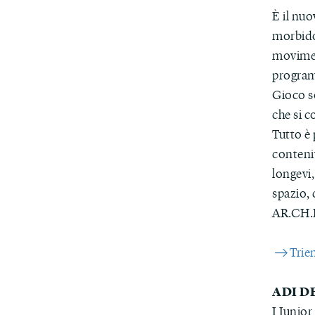
È il nu
morbido,
movimen
programm
Gioco so
che si 
Tutto è 
contenit
longevi,
spazio, 
AR.CH.I
Trie
ADI D
I Junior