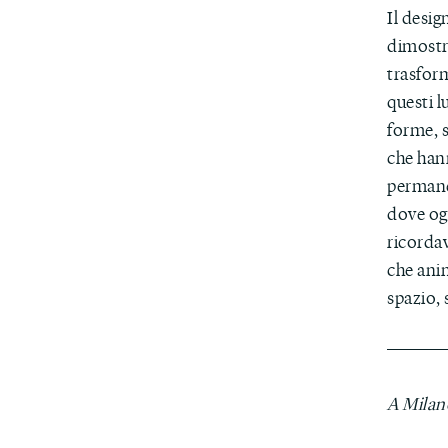
Il desig
dimostr
trasfor
questi 
forme, 
che hann
permanen
dove og
ricordav
che anim
spazio, 
A Mila