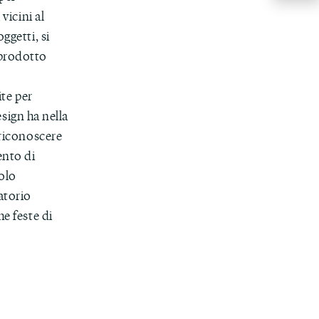
vicini al
ggetti, si
 prodotto
ite per
esign ha nella
 riconoscere
ento di
colo
atorio
e feste di