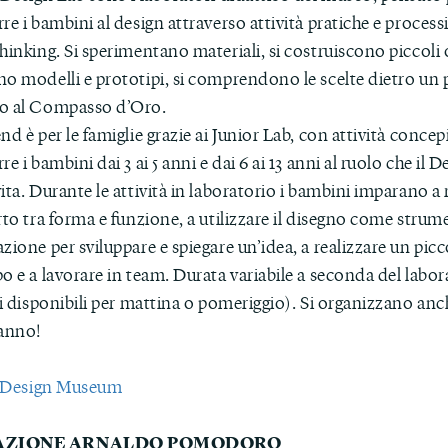
re i bambini al design attraverso attività pratiche e processi 
hinking. Si sperimentano materiali, si costruiscono piccoli o
no modelli e prototipi, si comprendono le scelte dietro un
o al Compasso d’Oro.
nd è per le famiglie grazie ai Junior Lab, con attività concep
re i bambini dai 3 ai 5 anni e dai 6 ai 13 anni al ruolo che il D
ita. Durante le attività in laboratorio i bambini imparano a
rto tra forma e funzione, a utilizzare il disegno come strum
zione per sviluppare e spiegare un’idea, a realizzare un pic
o e a lavorare in team. Durata variabile a seconda del labor
ti disponibili per mattina o pomeriggio). Si organizzano anch
anno!
 Design Museum
AZIONE ARNALDO POMODORO