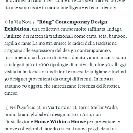
nuova idea di casa intesa come un ecosistema attivo dove le
risorse sono usate in modo intelligente ed eco-friendly.
3) In Via Novi 5,
“Róng” Contemporary Design
Exhibition
, una collettiva cinese molto raffinata, indaga
l’utilizzo dei materiali tradizionali come carta, seta, bamboo,
argilla e rame La mostra unisce le radici della tradizione
artigiana alle espressioni del design contemporaneo,
riassumendo un lavoro di ricerca durato 5 anni in cui si sono
catalogati più di 2000 tipologie di materiali, oltre 30 villaggi
visitati alla ricerca di tradizioni e maestrie artigiane e invitati
50 designer provenienti da campi differenti. In mostra
saranno 70 oggetti che sintetizzano l’essenza dell’estetica
cinese.
4) Nell’Opificio 31, in Via Tortona 31, torna Stellar Works,
primo brand globale di design nato in Asia, con
l’installazione
House Within a House
per presentare le
nuove collezioni di arredo tra cui i nuovi pezzi ideati da