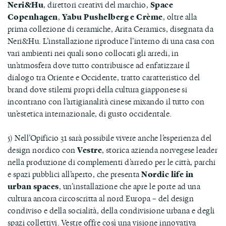
Neri&Hu
, direttori creativi del marchio,
Space
Copenhagen
,
Yabu Pushelberg e Crème
, oltre alla
prima collezione di ceramiche, Arita Ceramics, disegnata da
Neri&Hu. L’installazione riproduce l’interno di una casa con
vari ambienti nei quali sono collocati gli arredi, in
un’atmosfera dove tutto contribuisce ad enfatizzare il
dialogo tra Oriente e Occidente, tratto caratteristico del
brand dove stilemi propri della cultura giapponese si
incontrano con l’artigianalità cinese mixando il tutto con
un’estetica internazionale, di gusto occidentale.
5) Nell’Opificio 31 sarà possibile vivere anche l’esperienza del
design nordico con
Vestre
, storica azienda norvegese leader
nella produzione di complementi d’arredo per le città, parchi
e spazi pubblici all’aperto, che presenta
Nordic life in
urban spaces
, un’installazione che apre le porte ad una
cultura ancora circoscritta al nord Europa – del design
condiviso e della socialità, della condivisione urbana e degli
spazi collettivi. Vestre offre così una visione innovativa