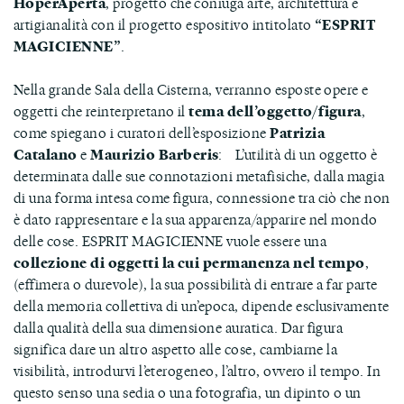
HoperAperta
, progetto che coniuga arte, architettura e
artigianalità con il progetto espositivo intitolato
“ESPRIT
MAGICIENNE”
.
Nella grande Sala della Cisterna, verranno esposte opere e
oggetti che reinterpretano il
tema dell’oggetto/figura
,
come spiegano i curatori dell’esposizione
Patrizia
Catalano
e
Maurizio
Barberis
: L’utilità di un oggetto è
determinata dalle sue connotazioni metafisiche, dalla magia
di una forma intesa come figura, connessione tra ciò che non
è dato rappresentare e la sua apparenza/apparire nel mondo
delle cose. ESPRIT MAGICIENNE vuole essere una
collezione di oggetti la cui permanenza nel tempo
,
(effimera o durevole), la sua possibilità di entrare a far parte
della memoria collettiva di un’epoca, dipende esclusivamente
dalla qualità della sua dimensione auratica. Dar figura
significa dare un altro aspetto alle cose, cambiarne la
visibilità, introdurvi l’eterogeneo, l’altro, ovvero il tempo. In
questo senso una sedia o una fotografia, un dipinto o un