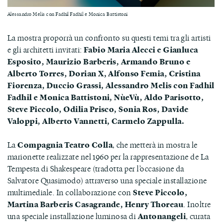
Alessandro Melis con Fadhil Fadhil e Monica Battistoni
La mostra proporrà un confronto su questi temi tra gli artisti
e gli architetti invitati:
Fabio Maria Alecci e Gianluca
Esposito, Maurizio Barberis, Armando Bruno e
Alberto Torres, Dorian X, Alfonso Femia, Cristina
Fiorenza, Duccio Grassi, Alessandro Melis con Fadhil
Fadhil e Monica Battistoni, NùeVù, Aldo Parisotto,
Steve Piccolo, Odilia Prisco, Sonia Ros, Davide
Valoppi, Alberto Vannetti, Carmelo Zappulla.
La
Compagnia Teatro Colla
, che metterà in mostra le
marionette realizzate nel 1960 per la rappresentazione de La
Tempesta di Shakespeare (tradotta per l’occasione da
Salvatore Quasimodo) attraverso una speciale installazione
multimediale. In collaborazione con
Steve Piccolo,
Martina Barberis Casagrande, Henry Thoreau
. Inoltre
una speciale installazione luminosa di
Antonangeli
, curata