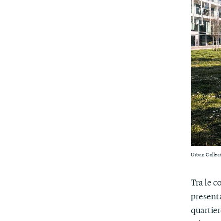
Urban Collec
Tra le c
presen
quartier