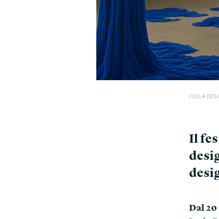
ISOLA DES
Il fe
desi
desig
Dal 20 