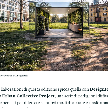
tive Project © Designtech
Designt
ollaborazioni di questa edizione spicca quella con
Urban Collective Project
ta
, una serie di padiglioni diffus
e pensati per riflettere su nuovi modi di abitare e trasforma