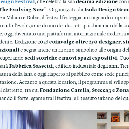
esign Festival
decima edizione
, che celebra la sua
con 
The Evolving Now”
Isola Design Gro
. Organizzato da
 a Milano e Dubai, il festival festeggia un traguardo import
rendo l’evoluzione di uno dei distretti più dinamici della s
e, oggi diventato una piattaforma internazionale dedicata a
coinvolge oltre 250 designer, s
dente. L’edizione 2026
azionali
e segna anche un ritorno simbolico alle origini del
sedi storiche e nuovi spazi espositivi
recuperando
. Cuo
Fabbrica Sassetti
 sarà
, edificio industriale degli anni Tre
ilatura della lana e oggi riaperto al pubblico come sede princi
azione. Accanto a questa location, il programma si sviluppa
Fondazione Catella, Stecca3 e Zona
l distretto, tra cui
ndo il forte legame tra il festival e il tessuto urbano del qu