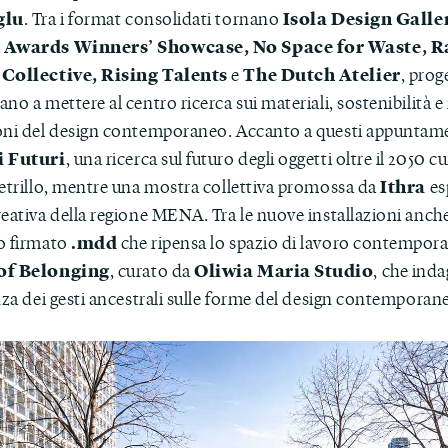
glu
Isola Design Galler
. Tra i format consolidati tornano
 Awards Winners’ Showcase, No Space for Waste, Ra
 Collective, Rising Talents
The Dutch Atelier
e
, prog
no a mettere al centro ricerca sui materiali, sostenibilità 
oni del design contemporaneo. Accanto a questi appuntam
i Futuri
, una ricerca sul futuro degli oggetti oltre il 2050 c
Ithra
Petrillo, mentre una mostra collettiva promossa da
es
reativa della regione MENA. Tra le nuove installazioni anch
.mdd
o firmato
che ripensa lo spazio di lavoro contempor
of Belonging
Oliwia Maria Studio
, curato da
, che ind
nza dei gesti ancestrali sulle forme del design contemporan