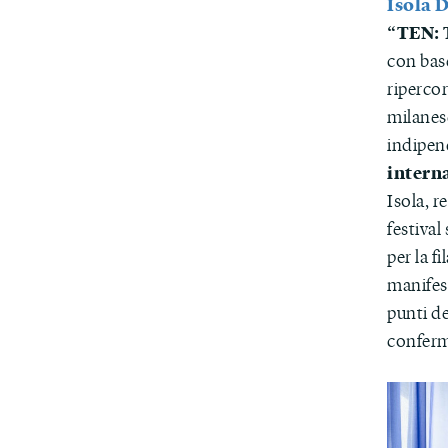
Isola D
“TEN: 
con base
ripercor
milanes
indipen
intern
Isola, 
festival
per la f
manifest
punti de
conferma