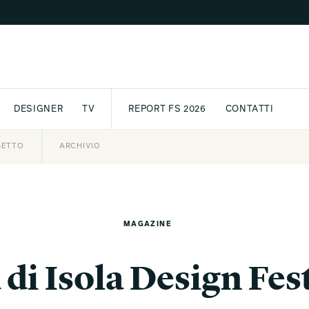
DESIGNER
TV
REPORT FS 2026
CONTATTI
GETTO
ASSPORT
AWARD
ARCHIVIO
PARTNER
INTERNATIONAL
NEWSLETTE
MAGAZINE
 di Isola Design Fes