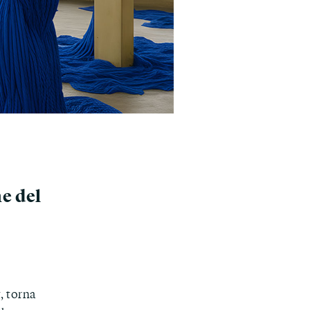
ne del
, torna