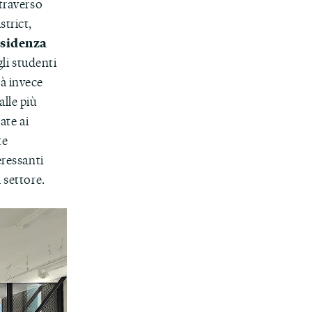
ttraverso
strict,
esidenza
gli studenti
à invece
alle più
ate ai
te
eressanti
 settore.