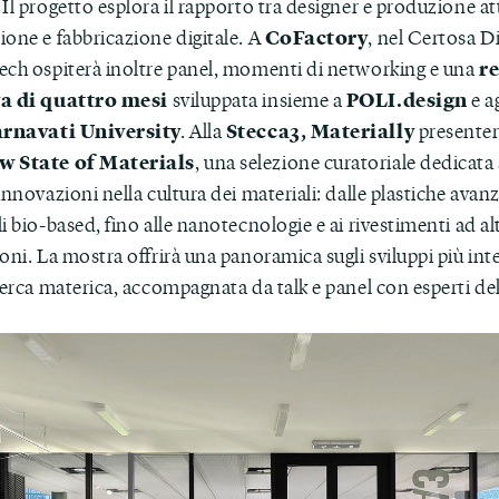
Il progetto esplora il rapporto tra designer e produzione a
CoFactory
ione e fabbricazione digitale. A
, nel Certosa Di
r
ech ospiterà inoltre panel, momenti di networking e una
va di quattro mesi
POLI.design
sviluppata insieme a
e a
rnavati University
Stecca3, Materially
. Alla
presenter
w State of Materials
, una selezione curatoriale dedicata 
innovazioni nella cultura dei materiali: dalle plastiche avanz
i bio-based, fino alle nanotecnologie e ai rivestimenti ad al
oni. La mostra offrirà una panoramica sugli sviluppi più int
cerca materica, accompagnata da talk e panel con esperti del