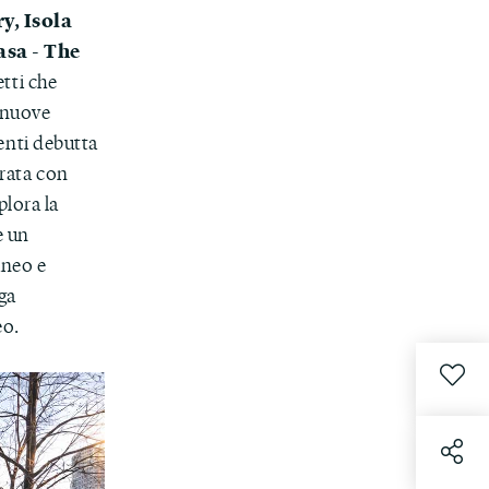
y, Isola
sa - The
etti che
e nuove
enti debutta
urata con
plora la
e un
aneo e
aga
eo.