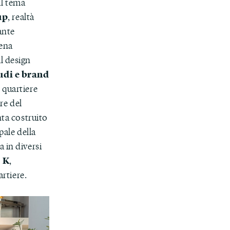
il tema
up
, realtà
ante
cena
l design
tudi e brand
 quartiere
re del
nta costruito
pale della
 in diversi
 K
,
artiere.