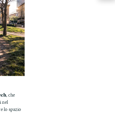
ech
, che
i nel
re lo spazio