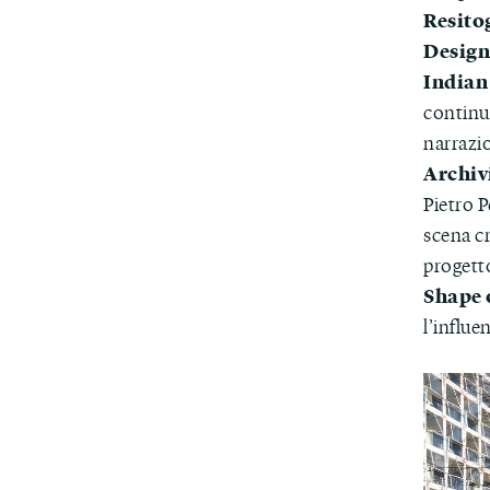
Resito
Design
Indian
continua
narrazi
Archiv
Pietro 
scena c
progett
Shape 
l’influe