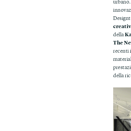
urbano. 
innovaz
Designt
creati
Ka
della
The Ne
recenti 
material
prestazi
della ri