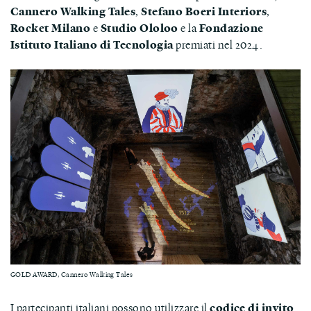
Cannero Walking Tales
,
Stefano Boeri Interiors
,
Rocket Milano
e
Studio Ololoo
e la
Fondazione
Istituto Italiano di Tecnologia
premiati nel 2024.
GOLD AWARD, Cannero Walking Tales
I partecipanti italiani possono utilizzare il
codice di invito