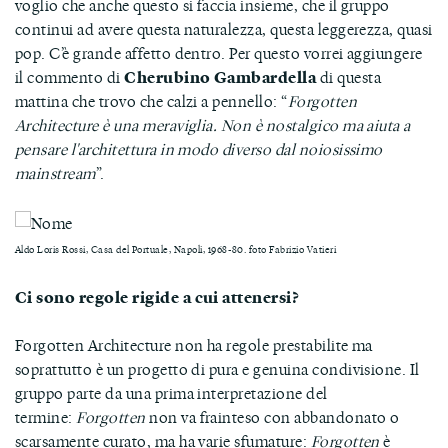
voglio che anche questo si faccia insieme, che il gruppo
continui ad avere questa naturalezza, questa leggerezza, quasi
pop. C’è grande affetto dentro. Per questo vorrei aggiungere
il commento di
Cherubino Gambardella
di questa
mattina che trovo che calzi a pennello: “
Forgotten
Architecture è una meraviglia. Non è nostalgico ma aiuta a
pensare l'architettura in modo diverso dal noiosissimo
mainstream
”.
Aldo Loris Rossi, Casa del Portuale, Napoli, 1968-80. foto Fabrizio Vatieri
Ci sono regole rigide a cui attenersi?
Forgotten Architecture non ha regole prestabilite ma
soprattutto è un progetto di pura e genuina condivisione. Il
gruppo parte da una prima interpretazione del
termine:
Forgotten
non va frainteso con abbandonato o
scarsamente curato, ma ha varie sfumature:
Forgotten
è