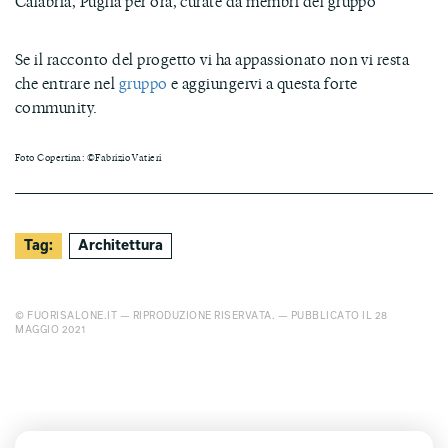
Calabria, Puglia per ora, curate da membri del gruppo
Se il racconto del progetto vi ha appassionato non vi resta
che entrare nel
gruppo
e aggiungervi a questa forte
community.
Foto Copertina: ©Fabrizio Vatieri
Tag:
Architettura
© FUORISALONE.IT — RIPRODUZIONE RISERVATA. — PUBBLICATO IL 28
MAGGIO 2021