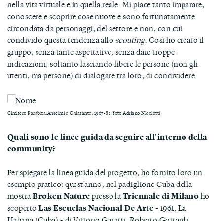
nella vita virtuale e in quella reale. Mi piace tanto imparare,
conoscere e scoprire cose nuove e sono fortunatamente
circondata da personaggi, del settore e non, con cui
condivido questa tendenza allo
scouting
. Così ho creato il
gruppo, senza tante aspettative, senza dare troppe
indicazioni, soltanto lasciando libere le persone (non gli
utenti, ma persone) di dialogare tra loro, di condividere.
Cimitero Parabita,Anselmi e Chiatante, 1967-82, foto Adriano Nicoletti
Quali sono le linee guida da seguire all'interno della
community?
Per spiegare la linea guida del progetto, ho fornito loro un
esempio pratico: quest'anno, nel padiglione Cuba della
mostra
Broken Nature
presso la
Triennale di Milano
ho
scoperto
Las Escuelas Nacional De Arte
- 1961, La
Habana (Cuba) - di Vittorio Garatti, Roberto Gottardi,