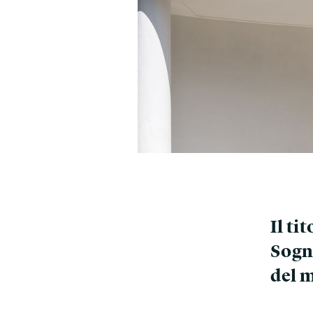
Il ti
Sogni
del 