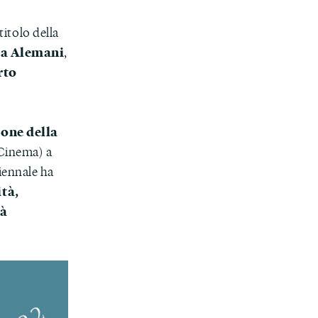
l titolo della
ia Alemani
,
rto
ione della
 Cinema) a
Biennale ha
ità,
tà