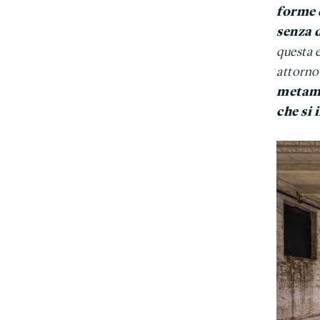
forme d
senza d
questa e
attorno
metamor
che si 