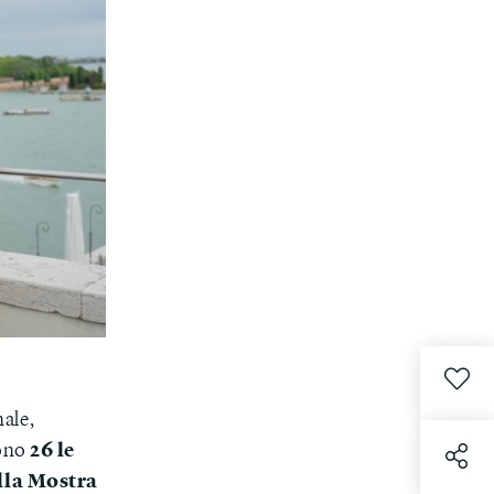
nale,
26 le
Sono
ella Mostra