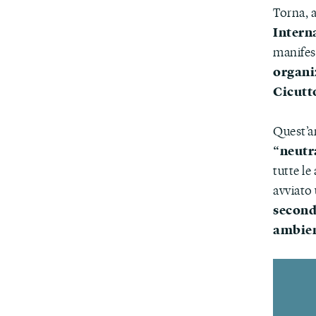
Torna, a
Intern
manifes
organi
Cicutt
Quest’an
“neutr
tutte le
avviato
secondo
ambien