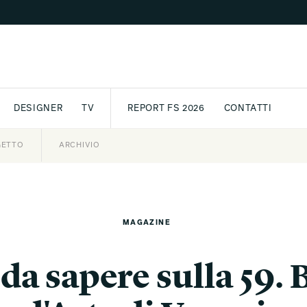
DESIGNER
TV
REPORT FS 2026
CONTATTI
GETTO
ASSPORT
AWARD
ARCHIVIO
PARTNER
INTERNATIONAL
NEWSLETTE
MAGAZINE
 da sapere sulla 59. 