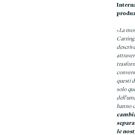
Interna
produz
«
La most
Carring
descriv
attrave
trasform
conversa
questi 
solo qu
dell’um
hanno do
cambia
separa
le nost