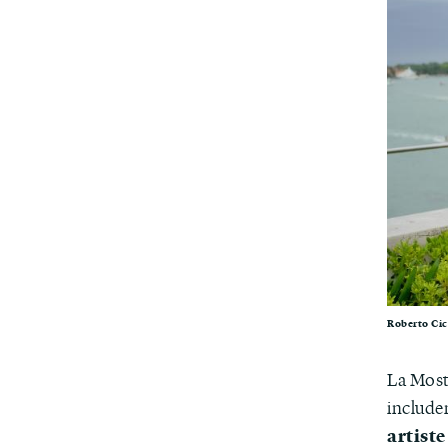
Roberto Cic
La Mostr
includ
artiste