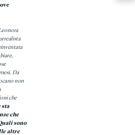
uove
i Leonora
surrealista
einventata
biare,
ose
 mesi. Da
vocano non
a
ioni che
 sta
nze che
Quali sono
le altre