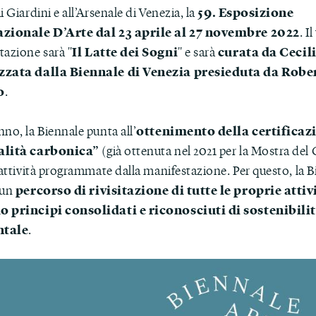
59. Esposizione
i Giardini e all’Arsenale di Venezia, la
azionale D’Arte
dal 23 aprile al 27 novembre 2022
. I
Il Latte dei Sogni
curata da Cecil
tazione sarà "
" e sarà
zzata dalla Biennale di Venezia presieduta da Robe
o
.
ottenimento della certificaz
no, la Biennale punta all’
alità carbonica”
(già ottenuta nel 2021 per la Mostra del
 attività programmate dalla manifestazione. Per questo, la 
percorso di rivisitazione di tutte le proprie attiv
 un
 principi consolidati e riconosciuti di sostenibili
tale
.