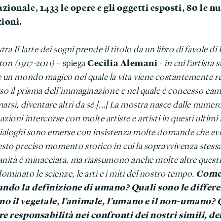
zionale, 1433 le opere e gli oggetti esposti, 80 le n
ioni.
ra Il latte dei sogni prende il titolo da un libro di favole d
Cecilia Alemani
ton (1917-2011)
– spiega
-
in cui l’artista 
e un mondo magico nel quale la vita viene costantemente r
rso il prisma dell’immaginazione e nel quale è concesso cam
arsi, diventare altri da sé [...] La mostra nasce dalle numer
zioni intercorse con molte artiste e artisti in questi ultimi
dialoghi sono emerse con insistenza molte domande che e
esto preciso momento storico in cui la sopravvivenza stess
anità è minacciata, ma riassumono anche molte altre quest
Come
minato le scienze, le arti e i miti del nostro tempo.
ndo la definizione di umano? Quali sono le differe
no il vegetale, l’animale, l’umano e il non-umano? 
re responsabilità nei confronti dei nostri simili, del