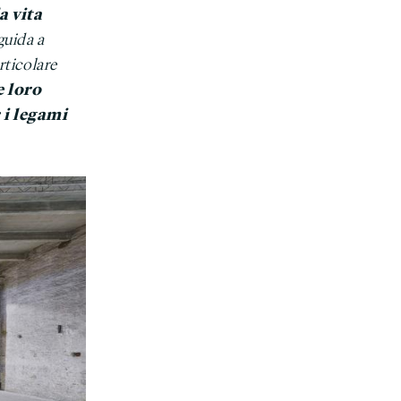
a vita
guida a
rticolare
e loro
 i legami