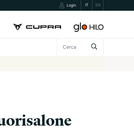
IT
EN
Login
R
CONTATTI
Fuorisalone