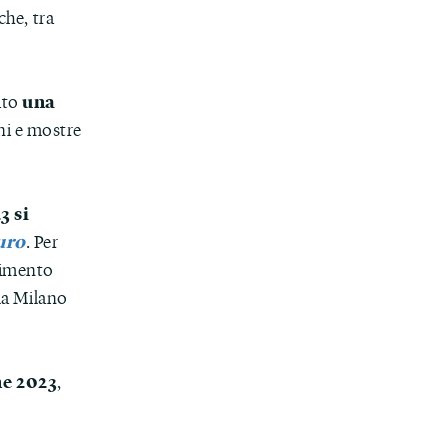
che, tra
una
ato
oni e mostre
3 si
uro
. Per
cimento
lla Milano
ne 2023
,