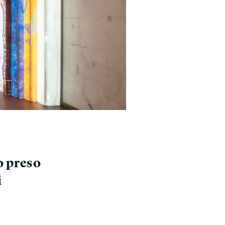
o preso
i