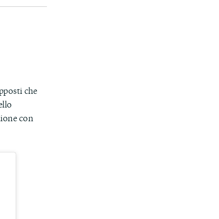
apposti che
ello
zione con