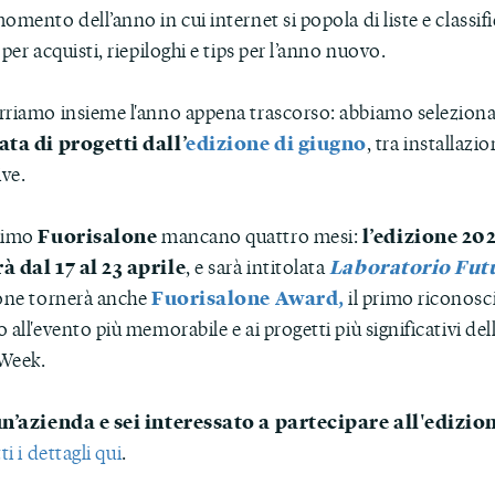
omento dell’anno in cui internet si popola di liste e classifi
 per acquisti, riepiloghi e tips per l’anno nuovo.
rriamo insieme l'anno appena trascorso: abbiamo selezion
ata di progetti dall’
edizione di giugno
, tra installazi
ve.
Fuorisalone
l’edizione 202
simo
mancano quattro mesi:
à dal 17 al 23 aprile
Laboratorio Fut
, e sarà intitolata
Fuorisalone Award,
ione tornerà anche
il primo riconos
 all'evento più memorabile e ai progetti più significativi de
Week.
un’azienda e sei interessato a partecipare all'edizio
ti i dettagli qui
.