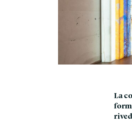
La co
form
rived