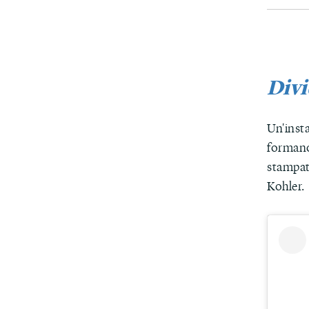
Divi
Un'insta
formano
stampat
Kohler.