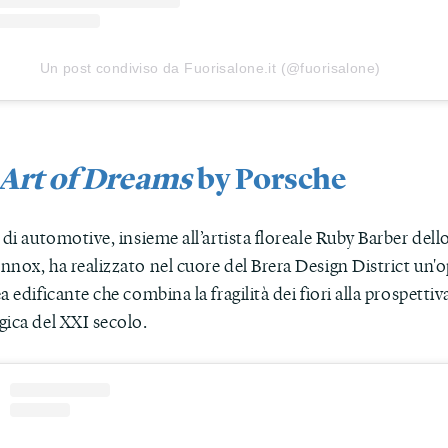
Un post condiviso da Fuorisalone.it (@fuorisalone)
Art of Dreams
by Porsche
 di automotive, insieme all’artista floreale Ruby Barber dell
nox, ha realizzato nel cuore del Brera Design District un'o
a edificante che combina la fragilità dei fiori alla prospettiv
gica del XXI secolo.