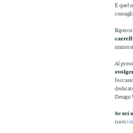
È quel m
consigli
Riperco
carrell
immersi
Al pros
svolger
l'occas
dedicato
Design 
Se sei 
trovi
tut