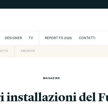
DESIGNER
TV
REPORT FS 2026
CONTATTI
GETTO
ASSPORT
AWARD
ARCHIVIO
PARTNER
INTERNATIONAL
NEWSLETTE
MAGAZINE
i installazioni del 