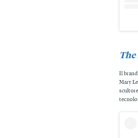
The 
Il brand
Mary Len
scultore
tecnolo