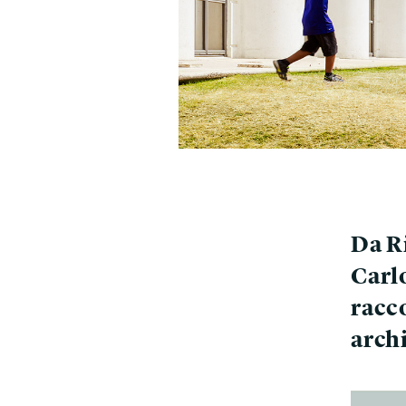
Da Ri
Carlo
racc
archi