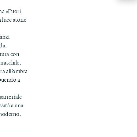
na «Fuori
 luce storie
Canzi
da,
ttura con
maschile,
era all’ombra
ibuendo a
sartoriale
ssità a una
 moderno.