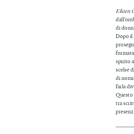
Eileen G
dall’omb
di donne
Dopo il 
proseguo
formatas
spirito
scelse d
di nomi
farla di
Questo v
tra scri
presenz