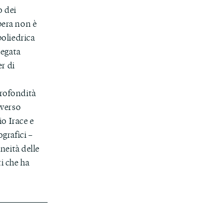
o dei
pera non è
poliedrica
iegata
er di
profondità
averso
io Irace e
ografici –
eneità delle
ti che ha