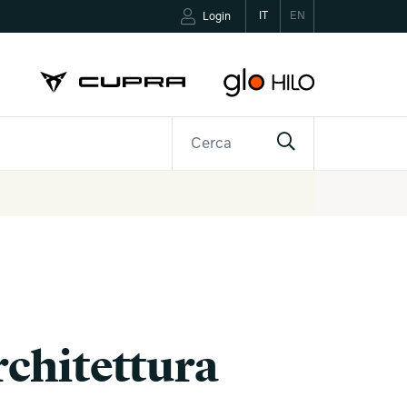
IT
EN
Login
R
CONTATTI
rchitettura