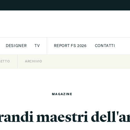
DESIGNER
TV
REPORT FS 2026
CONTATTI
GETTO
ASSPORT
AWARD
ARCHIVIO
PARTNER
INTERNATIONAL
NEWSLETTE
MAGAZINE
grandi maestri dell'a