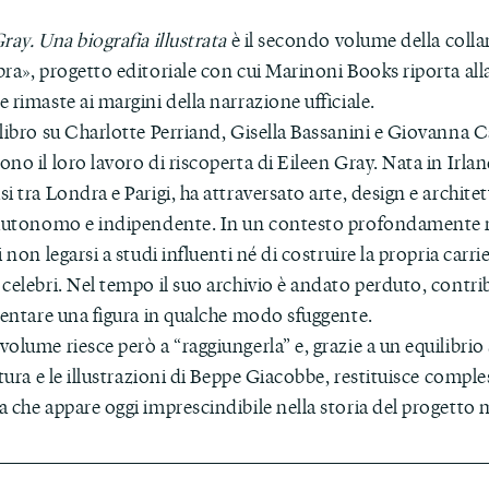
ray. Una biografia illustrata
è il secondo volume della colla
ra», progetto editoriale con cui Marinoni Books riporta alla
 rimaste ai margini della narrazione ufficiale.
libro su Charlotte Perriand, Gisella Bassanini e Giovanna 
no il loro lavoro di riscoperta di Eileen Gray. Nata in Irlan
i tra Londra e Parigi, ha attraversato arte, design e archite
 autonomo e indipendente. In un contesto profondamente 
i non legarsi a studi influenti né di costruire la propria carri
 celebri. Nel tempo il suo archivio è andato perduto, contr
ventare una figura in qualche modo sfuggente.
olume riesce però a “raggiungerla” e, grazie a un equilibrio 
ttura e le illustrazioni di Beppe Giacobbe, restituisce comple
a che appare oggi imprescindibile nella storia del progetto