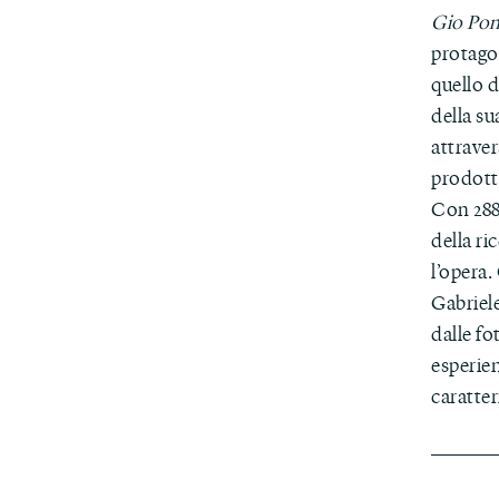
Gio Pon
protagon
quello d
della su
attraver
prodott
Con 288 
della ri
l’opera.
Gabriele
dalle fo
esperien
caratter