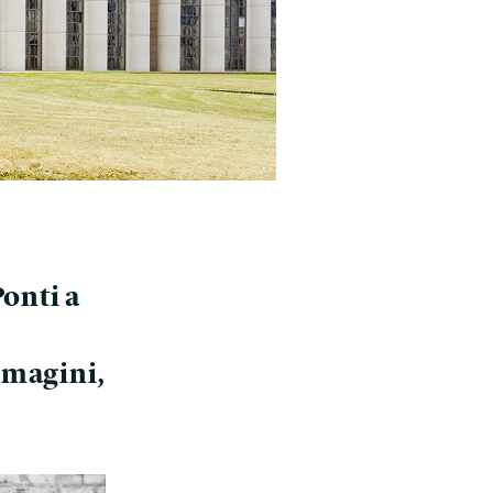
Ponti a
mmagini,