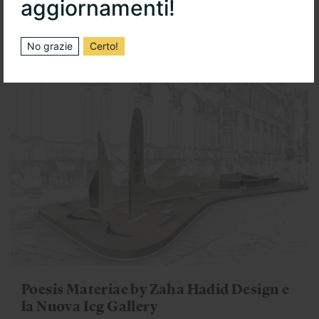
aggiornamenti!
In occasione del Fuorisalone 2024, il Flagship Store milanese svelerà
in anteprima il suo innovat...
No grazie
Certo!
Poesis Materiae by Zaha Hadid Design e
la Nuova Icg Gallery