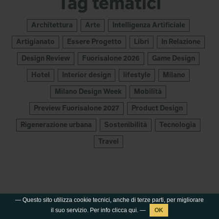
Tag tematici
Architettura
Arte
Intelligenza Artificiale
Artigianato
Essere Progetto
Libri
In Relazione
Design Review
Fuorisalone 2026
Game Design
Hotel
Interior design
lifestyle
Milano
Milano Design Week
Mobilità
Preview Fuorisalone 2027
Product Design
Rigenerazione urbana
Sostenibilità
Tecnologia
Travel
— Questo sito utilizza cookie tecnici, anche di terze parti, per migliorare
il suo servizio. Per info clicca
qui
. —