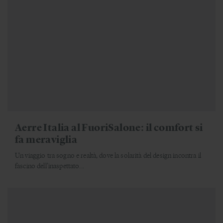
Aerre Italia al FuoriSalone: il comfort si
fa meraviglia
Un viaggio tra sogno e realtà, dove la solarità del design incontra il
fascino dell’inaspettato...