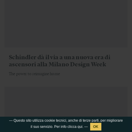
Schindler dà il via a una nuova era di
ascensori alla Milano Design Week
The power to reimagine home
— Questo sito utilizza cookie tecnici, anche di terze parti, per migliorare
il suo servizio. Per info clicca
qui
. —